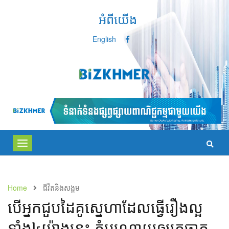
អំពីយើង
English
Toggle
navigation
Home
ជីវិតនិងសង្គម
​បើ​អ្នក​ជួប​ដៃ​គូ​ស្នេហា​​ដែល​​ធ្វើ​រឿង​ល្អ​
ទាំង​៤យ៉ាង​នេះ ​​កុំ​បណ្ដោយ​ឲ្យ​គេ​ចាក