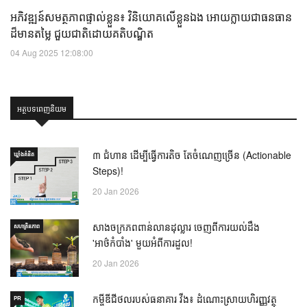
អភិវឌ្ឍន៍សមត្ថភាពផ្ទាល់ខ្លួន៖ វិនិយោគលើខ្លួនឯង អោយក្លាយជាធនធាន
ដ៏មានតម្លៃ ជួយជាតិដោយគតិបណ្ឌិត
04 Aug 2025 12:08:00
អត្ថបទពេញនិយម
៣ ជំហាន ដើម្បីធ្វើការតិច តែចំណេញច្រើន (Actionable
ឃ្លាំង​គំនិត
Steps)!
20 Jan 2026
សាងចក្រភពពាន់លានដុល្លារ ចេញពីការយល់ដឹង
សហគ្រិនភាព
'អាថ៌កំបាំង' មួយអំពីការដួល!
20 Jan 2026
កម្ចីឌីជីថលរបស់ធនាគារ វីង៖ ដំណោះស្រាយហិរញ្ញវត្ថុ
PR