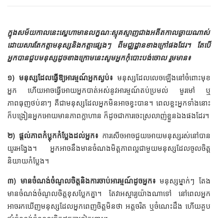
ក្នុងសម័យកាលនេះស្នេហាមានលក្ខណៈស្មុគស្មាញជាងអតីតកាលឆ្ងាយណាស់
ដោយសារតែកត្តាមនុស្សនិងកត្តាផ្សេងៗ ពីមជ្ឈដ្ឋានខាងក្រៅផងដែរ។ តែបើ
អ្នកបានជួបមនុស្សដូចខាងក្រោមនេះសូមអ្នកកុំបោះបង់ចោល រួមមាន៖
១) មនុស្សដែលធ្វើឱ្យអារម្មណ៍អ្នកស្ងប់៖
មនុស្សដែលលេចឡើងនៅចំពោះមុខ
អ្នក ហើយអាចធ្វើអោយអ្នកបាត់អស់នូវអារម្មណ៍តប់ប្រមល់ មួរមៅ ឬ
ភាពធុញថប់នាៗ គឺជាមនុស្សដែលអ្នកមិនអាចខ្វះបាន។ ពេលខ្លះអ្នកទាំងនោះ
ក៏បង្រៀនអ្នកអោយមានភាពក្លាហាន ក៏ដូចជាការចេះស្រលាញ់ខ្លួនឯងផងដែរ។
២) ផ្ដល់ភាពកំប្លុកកំប្លែងដល់អ្នក៖
ការសើចអាចជួយអោយមនុស្សរស់នៅបាន
យូរអង្វែង។ អ្នកអាចនឹងមានចំណងមិត្តភាពល្អជាមួយមនុស្សដែលចូលចិត្ត
និយាយកំប្លែង។
៣) មានចំណង់ចំណូលចិត្តនិងការចាប់អារម្មណ៍ដូចអ្នក៖
មនុស្សម្នាក់ៗ តែង
មានចំណង់ចំណូលចិត្តខុសប្លែកគ្នា។ តែវាអស្ចារ្យយ៉ាងណាទៅ នៅពេលអ្នក
អាចរកឃើញមនុស្សដែលអ្នកពេញចិត្តមិនថា អត្តចរិត ឬចំណេះដឹង ហើយគួប