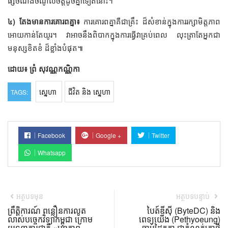
ផ្សំចំណង់ចំណូលចិត្តដូចគ្នាទៀតនោះ។
៤) តែងមានការគោរពគ្នា៖
ការគោរពគ្នាគឺជាគ្រឹះ ដ៏សំខាន់ក្នុងការរក្សាមិត្តភាព
អោយកាន់តែយូរ។ វាអាចនឹងពិបាកក្នុងការធ្វើវាគ្រប់ពេល លុះត្រាតែអ្នកជា
មនុស្សខិតខំ ដ៏ខ្លាំងបំផុត៕
ដោយ៖ ព្រំ សុវណ្ណកណ្ណិកា
ស្នេហា
ជីវិត និង ស្នេហា
TAGS:
Facebook
Google +
Twitter
Whatsapp
អត្ថបទមុន
អត្ថបទបន្ទាប់
ព្រឹត្តិការណ៍ ពន្លឿនការលូត
បៃត៍ឌីស៊ី (ByteDC) និង
លាស់បច្ចេកវិទ្យាកម្ពុជា ក្រោម
ពេទ្យយើង (Pethyoeung)
យុទ្ធនាការជាតិ «អនុភាព
ចាប់ដៃគូគ្នា ជាកំណត់ត្រាថ្មី