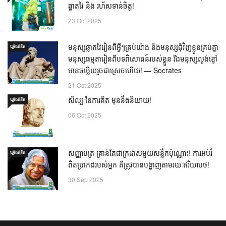
ឆ្លាតវៃ និង រហ័សទាន់ចិត្ត!
23 Oct 2025
មនុស្សឆ្លាតវៃរៀនពីអ្វីៗគ្រប់យ៉ាង និងមនុស្សជុំវិញខ្លួនគ្រប់គ្នា
ឃ្លាំង​គំនិត
មនុស្សធម្មតារៀនពីបទពិសោធន៍របស់ខ្លួន រីឯមនុស្សល្ងង់ខ្លៅ
មានចម្លើយរួចជាស្រេចហើយ! — Socrates
21 Oct 2025
សិល្បៈនៃការគិត មុននឹងនិយាយ!
ឃ្លាំង​គំនិត
06 Oct 2025
សញ្ញាបត្រ គ្រាន់តែជាក្រដាសមួយសន្លឹកប៉ុណ្ណោះ! ការអប់រំ
ឃ្លាំង​គំនិត
ពិតប្រាកដរបស់អ្នក គឺត្រូវបានបង្ហាញតាមរយៈឥរិយាបថ!
30 Sep 2025