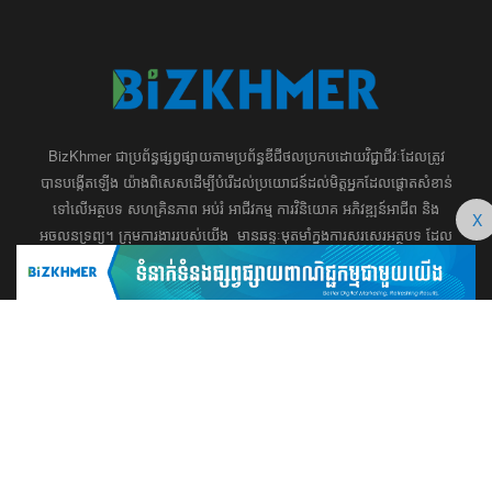
BizKhmer ​ជា​​ប្រព័ន្ធ​ផ្សព្វផ្សាយ​តាម​ប្រព័ន្ធ​ឌីជីថល​​​ប្រកប​ដោយ​វិជ្ជាជីវៈ​ដែល​​​ត្រូវ​
បាន​បង្កើតឡើង យ៉ាង​ពិសេស​​ដើម្បី​បំរើ​ដល់​ប្រយោជន៍​​​ដល់​មិត្ត​អ្នក​ដែល​ផ្ដោត​សំខាន់​
ទៅ​លើ​អត្ថបទ​ សហគ្រិន​ភាព អប់រំ ​​អាជីវកម្ម​ ​ការ​វិនិយោគ​ ​អភិវឌ្ឍន៍​អាជីព​ និង​
X
អចលនទ្រព្យ។ ​ក្រុម​​ការងារ​របស់​យើង​ ​​ មាន​ឆន្ទៈ​​មុតមាំ​​​ក្នុង​​ការ​សរសេរ​​អត្ថបទ​​ ដែល​
សុទ្ធតែ​សំខាន់​សម្រាប់​ ជំនួញ​ ការសិក្សា​ ​និង ការ​សម្រេច​ចិត្ត​របស់​​លោក​អ្នក​ ជា
ពិសេស​​គឺ​​ជួយ​ពង្រឹង​ការ​ត្រិះរិះ ពិចារណា​ ​និង ​ការអភិវឌ្ឍន៍​ធនធាន​មនុស្ស។ ​​​​
012 666 104 / 015 22 42 99 / 066 222 023
md@bizkhmer.com
BizKhmer © 2026 All Rights Reserved
Designed & Developed by Bizkhmer Media