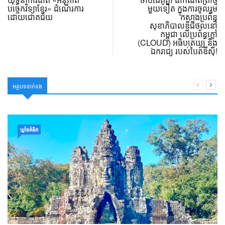
បច្ចេកវិទ្យាខ្មែរ» ដំណើរការ
មួយទៀត ក្នុងការចូលរួម
ដោយជោគជ័យ
កសាងប្រព័ន្ធ
សុខាភិបាលឌីជីថល​នៅ
កម្ពុជា លើប្រព័ន្ធក្លៅ
(CLOUD) អធិបតេយ្យ និង
ឯករាជ្យ របស់បៃត៍ឌីស៊ី!
អត្ថបទទាក់ទង
ឃ្លាំង​គំនិត