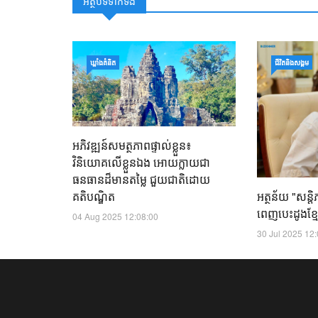
អត្ថបទទាក់ទង
ឃ្លាំង​គំនិត
ជីវិតនិងសង្គម
អភិវឌ្ឍន៍សមត្ថភាពផ្ទាល់ខ្លួន៖
វិនិយោគលើខ្លួនឯង អោយក្លាយជា
ធនធានដ៏មានតម្លៃ ជួយជាតិដោយ
គតិបណ្ឌិត
អត្ថន័យ "សន្តិ
ពេញបេះដូងខ្មែ
04 Aug 2025 12:08:00
30 Jul 2025 12