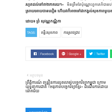
រហូតដល់ទៅ៣២ភាគរយ។»
មិនត្រឹមតែប៉ុណ្ណោះពួកគេក៏បានប
ស្រាយអោយបានលឿន ហើយវាក៏អាចទៅជាកង្វល់សុខភាពមួយ
ដោយ៖ ព្រំ សុវណ្ណកណ្ណិកា
គន្លឹះសុខភាព
ការស្រាវជ្រាវ
TAGS:
Facebook
Google +
Twitter
អត្ថបទមុន
ព្រឹត្តិការណ៍ ពន្លឿនការលូតលាស់បច្ចេកវិទ្យាកម្ពុជា ក្រោម
យុទ្ធនាការជាតិ «អនុភាពបច្ចេកវិទ្យាខ្មែរ» ដំណើរការដោយ
ជោគជ័យ