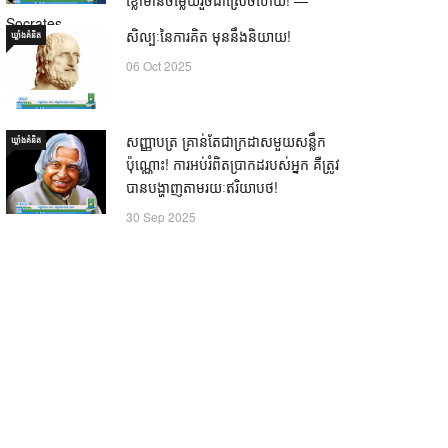
Socrates
សិល្បៈនៃការគិត មុននឹងនិយាយ!
ឃ្លាំង​គំនិត
21 Oct 2025
06 Oct 2025
សញ្ញាបត្រ គ្រាន់តែជាក្រដាសមួយសន្លឹក
ឃ្លាំង​គំនិត
ប៉ុណ្ណោះ! ការអប់រំពិតប្រាកដរបស់អ្នក គឺត្រូវ
បានបង្ហាញតាមរយៈឥរិយាបថ!
30 Sep 2025