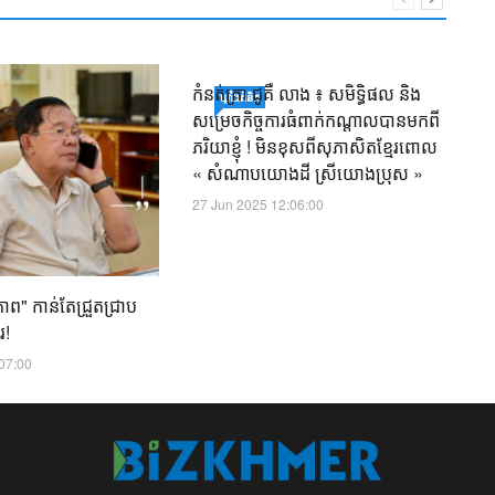
កំនត់ត្រា ជូគឺ លាង ៖ សមិទ្ធិផល និង
ជូ
ឃ្លាំង​គំនិត
សម្រេចកិច្ចការធំពាក់កណ្តាលបានមកពី
ប
ភរិយាខ្ញុំ ! មិនខុសពីសុភាសិតខ្មែរពោល
ជ
« សំណាបយោងដី ស្រីយោងប្រុស »
ម
27 Jun 2025 12:06:00
16
ភាព" កាន់តែជ្រួតជ្រាប
រ!
:07:00