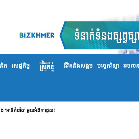
ំនិត
សេដ្ឋកិច្ច
ជីវិតនិងសង្គម
បច្ចេកវិទ្យា
អចលនទ
 'អាថ៌កំបាំង' មួយអំពីការដួល!