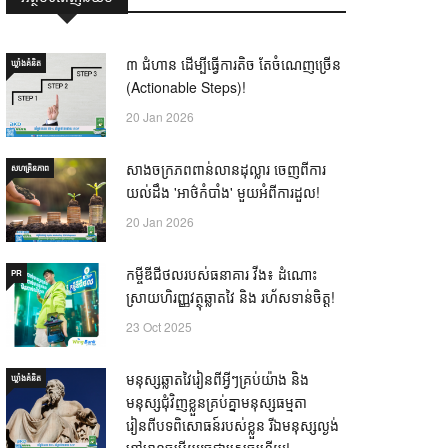
៣ ជំហាន ដើម្បីធ្វើការតិច តែចំណេញច្រើន
ឃ្លាំង​គំនិត
(Actionable Steps)!
20 Jan 2026
សាងចក្រភពពាន់លានដុល្លារ ចេញពីការ
សហគ្រិនភាព
យល់ដឹង 'អាថ៌កំបាំង' មួយអំពីការដួល!
20 Jan 2026
កម្ចីឌីជីថលរបស់ធនាគារ វីង៖ ដំណោះ
PR
ស្រាយហិរញ្ញវត្ថុឆ្លាតវៃ និង រហ័សទាន់ចិត្ត!
23 Oct 2025
មនុស្សឆ្លាតវៃរៀនពីអ្វីៗគ្រប់យ៉ាង និង
ឃ្លាំង​គំនិត
មនុស្សជុំវិញខ្លួនគ្រប់គ្នាមនុស្សធម្មតា
រៀនពីបទពិសោធន៍របស់ខ្លួន រីឯមនុស្សល្ងង់
ខ្លៅមានចម្លើយរួចជាស្រេចហើយ! —