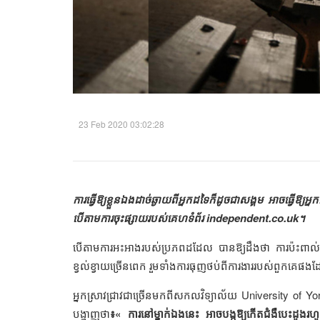
23 Feb 2020 03:02:28
ការធ្វើឱ្យខ្លួនឯងដាច់ឆ្ងាយពីអ្នកដទៃក៏ដូចជាសង្គម អាចធ្វើឱ
បើ​តាម​ការ​ចុះ​ផ្សាយ​របស់​គេហទំព័រ independent.co.uk។
បើ​តាម​ការ​អះអាង​របស់​ប្រភព​ដដែល​ បាន​ឱ្យ​ដឹង​ថា​ ការប៉
ខ្វល់ខ្វាយច្រើនពេក រួមទាំងការធុញថប់ពីការងាររបស់ពួកគេផងដ
អ្នកស្រាវជ្រាវជាច្រើនមកពីសកលវិទ្យាល័យ University of Y
បង្ហាញថា
៖« ការនៅម្នាក់ឯងនេះ អាចបង្កឱ្យកើតជំងឺបេះដូងរ