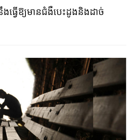
ង​ធ្វើ​ឱ្យ​​មាន​ជំងឺ​បេះដូង​និង​ដាច់​