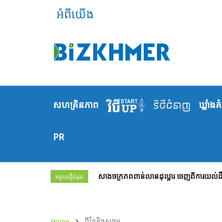
អំពីយើង
សហគ្រិនភាព
ឃ្លាំង​គ
PR
សាងចក្រភពពាន់លានដុល្លារ ចេញពីការយល់ដឹង
អត្ថបទថ្មីបំផុត
Home
ជីវិតនិងសង្គម