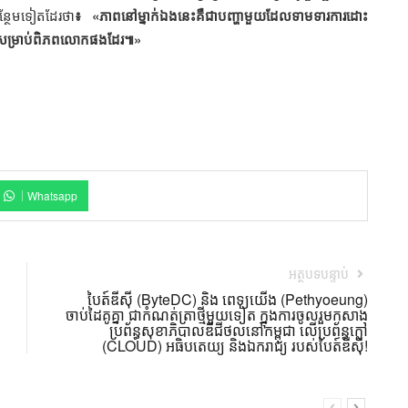
ន្ថែមទៀតដែរថា
៖ «ភាពនៅម្នាក់ឯងនេះគឺជាបញ្ហាមួយដែលទាមទារការដោះ
សម្រាប់ពិភពលោកផងដែរ៕»
Whatsapp
អត្ថបទបន្ទាប់
បៃត៍ឌីស៊ី (ByteDC) និង ពេទ្យយើង (Pethyoeung)
ចាប់ដៃគូគ្នា ជាកំណត់ត្រាថ្មីមួយទៀត ក្នុងការចូលរួមកសាង
ប្រព័ន្ធសុខាភិបាលឌីជីថល​នៅកម្ពុជា លើប្រព័ន្ធក្លៅ
(CLOUD) អធិបតេយ្យ និងឯករាជ្យ របស់បៃត៍ឌីស៊ី!