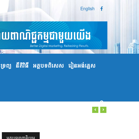
English
្រព្យ
នីតិវិធី
អត្ថបទពិសេស
រៀនអង់គ្លេស
អត្ថបទពេញនិយម