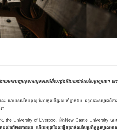
្យអ្នកងាយមានបញ្ហាសុខភាពរួមមានជំងឺបេះដូងនិងការដាច់សរសៃខួរក្បាល។ នេះ​
ះពាល់នេះ​ ដោយសារតែមនុស្សដែលចូលចិត្តរស់នៅម្នាក់ឯង ទទួលរងសម្ពាធពីការ
ែរ។
ork, the University of Liverpool, និងNew Castle University បាន
ហូតដល់ទៅ២៨ភាគរយ ហើយអត្រាដែលធ្វើឱ្យដាច់សរសៃប្រព័ន្ធខួរក្បាលមាន