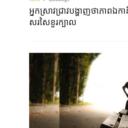
អ្នក​ស្រាវជ្រាវ​​បង្ហាញ​ថា​ភាព​ឯកា​នឹ
សរសៃ​ខួរ​ក្បាល​