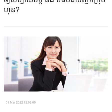
ហ៊ុន​?​
01 Mar 2022 12:03:00