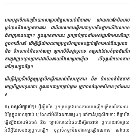
មាន​បុគ្គលិក​ជាច្រើន​បាន​សម្រេច​ចិត្ត​លាឈប់​ពី​ការងារ​ ​ដោយសារតែ​មិន​អាច​
ទ្រាំ​បាន​នឹង​សម្ពាធ​ការងារ​ ជាពិសេស​នោះ​ធ្វើការ​ជាមួយ​នឹង​ថ្នាក់លើ​ដែល​​មាន​
ជំនាញ​ខាង​បញ្ជា​។ ​ក្នុង​ស្ថានភាព​នេះ​​ ​​អ្នក​គ្រប់គ្រង​ទាំង​អស់​ត្រូវ​តែ​មាន​សិល្បៈ​​
ក្នុង​ការ​ដឹកនាំ​​ ​​ដើម្បី​ធ្វើ​យ៉ាង​ណា​ឲ្យ​បុគ្គលិក​ក្រោម​បង្គាប់​ធ្វើ​ការ​អស់​ពី​លទ្ធភាព​ ​
និង ​មិន​មាន​គំនិត​ចាក់ចេញ​ ​ព្រោះ​​បើ​មិន​ដូច្នោះ​ទេ​ ​គម្រោង​ដែល​កំពុង​ដំណើរ​
ការ​ក្នុង​ក្រុមហ៊ុន​​ប្រាកដ​ជា​មិន​ងាយ​នឹង​សម្រេច​ឡើយ​ ​បើ​បុគ្គលិក​មាន​ភាព​
រកាំរកូស​ក្នុង​ចិត្ត​។
ដើម្បី​​​ជំរុញ​ទឹក​ចិត្ត​ឲ្យ​បុគ្គលិក​ធ្វើ​ការ​​អស់​ពី​សមត្ថភាព​ ​និង មិន​មាន​គំនិត​ចាក់
ចេញ​ពី​ក្រុមហ៊ុន​នោះ​ ​ក្នុង​នាម​ជា​អ្នក​គ្រប់គ្រង​ ​ត្រូវ​​មាន​​ចំណុច​សំខាន់ៗ​ទាំង​នេះ​
៖
១) ​ពន្យល់​ច្បាស់ៗ៖
​ថ្វីត្បិត​តែ​ ​អ្នកគ្រប់គ្រង​មាន​ភាព​មមាញឹក​ច្រើន​លើ​ការងារ​ ​
ប៉ុន្តែ​ក្នុង​ពេល​ប្រាប់​ ​ឬ ណែនាំ​​អំពី​ផែនការ​ផ្សេងៗ ទៅ​កាន់​បុគ្គលិក​នោះ​ ​គឺ​ត្រូវ​តែ​
ធ្វើ​ឡើង​យ៉ាង​ម៉ត់ចត់​ ​និង​ ​ច្បាស់លាស់​បំផុត​ដើម្បី​ធានា​ថា ពួកគេ​យល់​ច្បាស់​
អំពី​អ្វី​ដែល​​​ចង់​ឲ្យ​ពួកគេ​ធ្វើ​។ បុគ្គលិក​ខ្លះ​មិន​ហ៊ាន​សួរ​ច្រើន​នោះ​ទេ​ ​នៅ​ពេល​