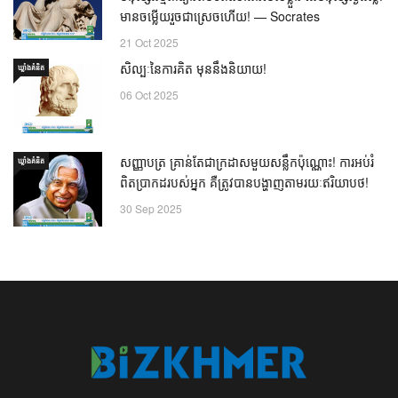
មានចម្លើយរួចជាស្រេចហើយ! — Socrates
21 Oct 2025
សិល្បៈនៃការគិត មុននឹងនិយាយ!
ឃ្លាំង​គំនិត
06 Oct 2025
សញ្ញាបត្រ គ្រាន់តែជាក្រដាសមួយសន្លឹកប៉ុណ្ណោះ! ការអប់រំ
ឃ្លាំង​គំនិត
ពិតប្រាកដរបស់អ្នក គឺត្រូវបានបង្ហាញតាមរយៈឥរិយាបថ!
30 Sep 2025