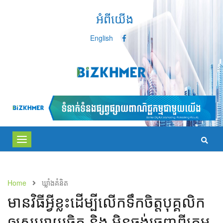
អំពីយើង
English
Toggle
navigation
Home
ឃ្លាំង​គំនិត
មាន​វិធី​​អ្វី​​ខ្លះ​​ដើម្បី​​លើក​ទឹកចិត្ត​បុគ្គលិក​
ឲ្យ​​​សប្បាយចិត្ត​​ ​និង​ ​មិន​ចង់​ចេញ​ពី​ក្រុម