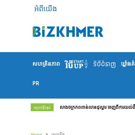
អំពីយើង
សហគ្រិនភាព
ឃ្លាំង​គ
PR
សាងចក្រភពពាន់លានដុល្លារ ចេញពីការយល់ដឹង
អត្ថបទថ្មីបំផុត
Home
សេដ្ឋកិច្ច