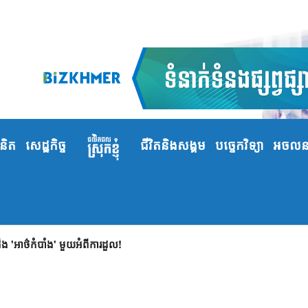
ំនិត
សេដ្ឋកិច្ច
ជីវិតនិងសង្គម
បច្ចេកវិទ្យា
អចលនទ
 'អាថ៌កំបាំង' មួយអំពីការដួល!