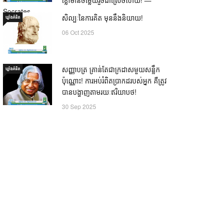
Socrates
សិល្បៈនៃការគិត មុននឹងនិយាយ!
ឃ្លាំង​គំនិត
21 Oct 2025
06 Oct 2025
សញ្ញាបត្រ គ្រាន់តែជាក្រដាសមួយសន្លឹក
ឃ្លាំង​គំនិត
ប៉ុណ្ណោះ! ការអប់រំពិតប្រាកដរបស់អ្នក គឺត្រូវ
បានបង្ហាញតាមរយៈឥរិយាបថ!
30 Sep 2025