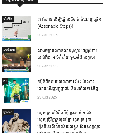
៣ ជំហាន ដើម្បីធ្វើការតិច តែចំណេញច្រើន
ឃ្លាំង​គំនិត
(Actionable Steps)!
20 Jan 2026
សាងចក្រភពពាន់លានដុល្លារ ចេញពីការ
សហគ្រិនភាព
យល់ដឹង 'អាថ៌កំបាំង' មួយអំពីការដួល!
20 Jan 2026
កម្ចីឌីជីថលរបស់ធនាគារ វីង៖ ដំណោះ
PR
ស្រាយហិរញ្ញវត្ថុឆ្លាតវៃ និង រហ័សទាន់ចិត្ត!
23 Oct 2025
មនុស្សឆ្លាតវៃរៀនពីអ្វីៗគ្រប់យ៉ាង និង
ឃ្លាំង​គំនិត
មនុស្សជុំវិញខ្លួនគ្រប់គ្នាមនុស្សធម្មតា
រៀនពីបទពិសោធន៍របស់ខ្លួន រីឯមនុស្សល្ងង់
ខ្លៅមានចម្លើយរួចជាស្រេចហើយ! —