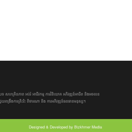
អត្ថបទ​ សហគ្រិន​ភាព អប់រំ ​​អាជីវកម្ម​ ​ការ​វិនិយោគ​ ​អភិវឌ្ឍន៍​អាជីព​ និង​អចលន
​​ជួយ​ពង្រឹង​ការ​ត្រិះរិះ ពិចារណា​ ​និង ​ការអភិវឌ្ឍន៍​ធនធាន​មនុស្ស។ ​​​​
Designed & Developed by Bizkhmer Media