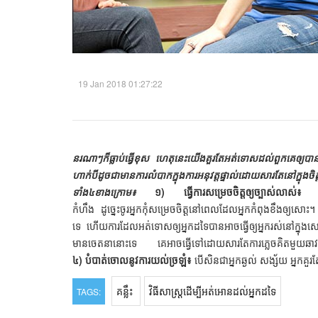
19 Jan 2018 01:27:22
នរណាៗក៏ធ្លាប់ធ្វើខុស ហេតុនេះយើងគួរតែអត់ទោសដល់ពួកគេឲ្យ
ហាក់បីដូចជាមានការលំបាកក្នុងការអនុវត្តផ្ទាល់ដោយសារតែនៅ
ទាំង៤ខាងក្រោម៖
១) ធ្វើការសម្រេចចិត្តឲ្យច្បាស់លាស់៖
វាប
កំហឹង ដូច្នេះចូរអ្នកកុំសម្រេចចិត្តនៅពេលដែលអ្នកកំពុងខឹងឲ្យសោះ
ទេ ហើយការដែលអត់ទោសឲ្យអ្នកដទៃបានអាចធ្វើឲ្យអ្នករស់នៅក្នុងស
មានចេតនានោះទេ គេអាចធ្វើទៅដោយសារតែការភ្លេចគិតមួយឆាវ ដូច
៤) បំបាត់ចោលនូវការយល់ច្រឡំ៖
បើសិនជាអ្នកឆ្ងល់ សង្ស័យ អ្នកគ
គន្លឹះ
វិធីសាស្រ្ត​ដើម្បីអត់អោន​ដល់អ្នកដទៃ
TAGS: