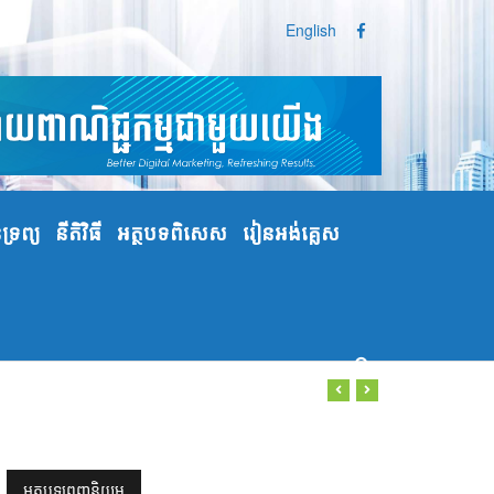
English
្រព្យ
នីតិវិធី
អត្ថបទពិសេស
រៀនអង់គ្លេស
អត្ថបទពេញនិយម