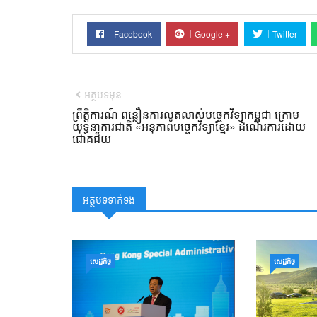
Facebook
Google +
Twitter
អត្ថបទមុន
ព្រឹត្តិការណ៍ ពន្លឿនការលូតលាស់បច្ចេកវិទ្យាកម្ពុជា ក្រោម
យុទ្ធនាការជាតិ «អនុភាពបច្ចេកវិទ្យាខ្មែរ» ដំណើរការដោយ
ជោគជ័យ
អត្ថបទទាក់ទង
សេដ្ឋកិច្ច
សេដ្ឋកិច្ច