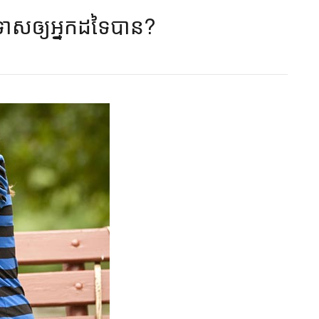
់ទោស​ឲ្យ​អ្នក​ដទៃបាន?​