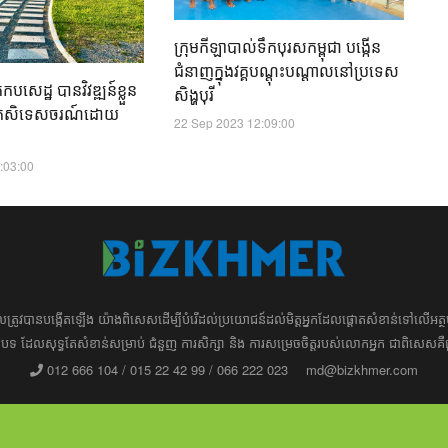
ក្រុមកីឡាបាល់ទឹកបុរសកម្ពុជា បង្កើន
ជំនាញក្នុងវគ្គបណ្តុះបណ្តាលនៅប្រទេស
សេដ្ឋ​ បានវិវឌ្ឍន៍ខ្លួន
សិង្ហបុរី
ងកសិទេសចរណ៍ដោយ
22 Sep 2023 12:09:00
:03:00
ដែល​​​ត្រូវ​បាន​បង្កើតឡើង យ៉ាង​ពិសេស​​ដើម្បី​បំរើ​ដល់​ប្រយោជន៍​​​ដល់​មិត្ត​អ្នក​ដែល​ផ្ដោត​សំខាន់​ទៅ​លើ​
រ​​អត្ថបទ​​ ដែល​សុទ្ធតែ​សំខាន់​សម្រាប់​ ជំនួញ​ ការសិក្សា​ ​និង ការ​សម្រេច​ចិត្ត​របស់​​លោក​អ្នក​ ជាពិសេស​​គឺ
012 666 104 / 015 22 42 99 / 066 222 023
md@bizkhmer.com