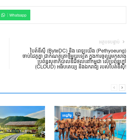
Whatsapp
អត្ថបទបន្ទាប់
បៃត៍ឌីស៊ី (ByteDC) និង ពេទ្យយើង (Pethyoeung)
ចាប់ដៃគូគ្នា ជាកំណត់ត្រាថ្មីមួយទៀត ក្នុងការចូលរួមកសាង
ប្រព័ន្ធសុខាភិបាលឌីជីថល​នៅកម្ពុជា លើប្រព័ន្ធក្លៅ
(CLOUD) អធិបតេយ្យ និងឯករាជ្យ របស់បៃត៍ឌីស៊ី!
ឧ
សេដ្ឋកិច្ច
ទ្
ក
01