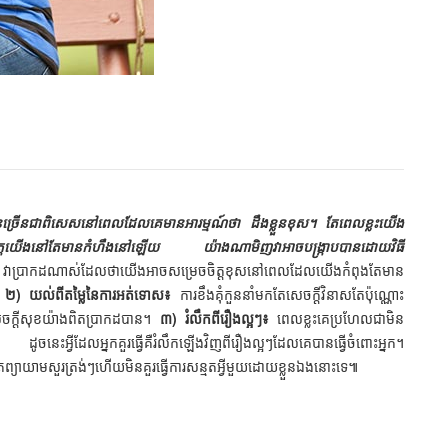
បានច្រើនជាពិសេសនៅពេលដែលគេមានអារម្មណ៍ថា ដឹងខ្លួនខុស។ តែពេលខ្លះយើង
ក្នុងចិត្តយើងនៅតែមានកំហឹងនៅឡើយ យ៉ាងណាមិញវាអាចបង្ក្រាបបានដោយវិធី
្រាកដណាស់ដែលថាយើងអាចសម្រេចចិត្តខុសនៅពេលដែលយើងកំពុងតែមាន
។
២) យល់ពីតម្លៃនៃការអត់ទោស៖
ការខឹងគុំកួននាំមកតែសេចក្ដីវិនាសតែប៉ុណ្ណោះ
េចក្ដីសុខយ៉ាងពិតប្រាកដបាន។
៣) រំលឹកពីរឿងល្អៗ៖
ពេលខ្លះគេប្រហែលជាមិន
នេះអ្វីដែលអ្នកគួរធ្វើគឺរំលឹកឡើងវិញពីរឿងល្អៗដែលគេបានធ្វើចំពោះអ្នក។
ួរតែព្យាយាមសួរត្រង់ៗហើយមិនគួរធ្វើការសន្មតអ្វីមួយដោយខ្លួនឯងនោះទេ៕