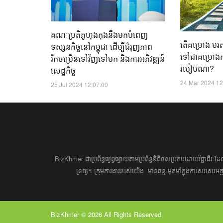
គណៈប្រតិភូហុងកុងនឹងមកបំពេញ
តើគម្រោង មរតកប
ទស្សនកិច្ចនៅកម្ពុជា ដើម្បីជំរុញភាព
ទៅជាគម្រោ
រីកចម្រើនទៅវិញទៅមក និងការអភិវឌ្ឍន៍
របៀប​ណា?
សេដ្ឋកិច្ច
24 Mar 2024 12
25 Jul 2024 12:07:00
BizKhmer ​ជា​​ប្រព័ន្ធ​ផ្សព្វផ្សាយ​តាម​ប្រព័ន្ធ​ឌីជីថល​​​ប្រកប​ដោយ​វិជ្ជាជីវៈ​
ទ្រព្យ។ ​ក្រុម​​ការងារ​របស់​យើង​ ​​ មាន​ឆន្ទៈ​​មុតមាំ​​​ក្នុង​​ការ​សរសេ
BizKhmer © 2026 All Rights Reserved