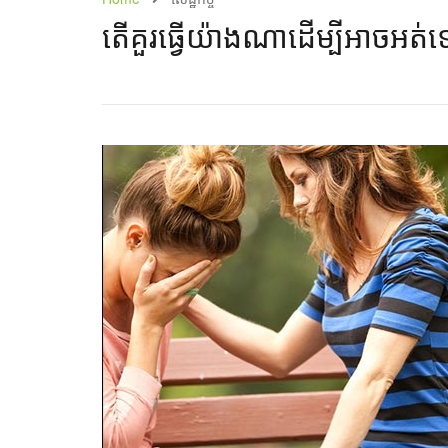
តើ​គួរ​ធ្វើ​យ៉ាង​ណា​ដើម្បី​អាច​អត