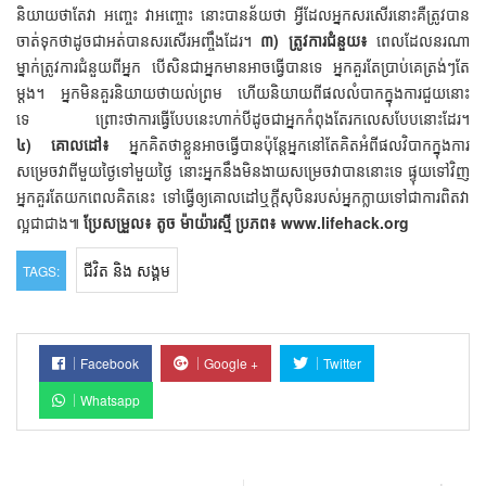
និយាយថាតែវា អញ្ចេះ វាអញ្ចោះ នោះបានន័យថា អ្វីដែលអ្នកសរសើរនោះគឺត្រូវបាន
ចាត់ទុកថាដូចជាអត់បានសរសើរអញ្ចឹងដែរ។
៣) ត្រូវការជំនួយ៖
ពេលដែលនរណា
ម្នាក់ត្រូវការជំនួយពីអ្នក បើសិនជាអ្នកមានអាចធ្វើបានទេ អ្នកគួរតែប្រាប់គេត្រង់ៗតែ
ម្ដង។ អ្នកមិនគួរនិយាយថាយល់ព្រម ហើយនិយាយពីផលលំបាកក្នុងការជួយនោះ
ទេ ព្រោះថាការធ្វើបែបនេះហាក់បីដូចជាអ្នកកំពុងតែរកលេសបែបនោះដែរ។
៤) គោលដៅ៖
អ្នកគិតថាខ្លួនអាចធ្វើបានប៉ុន្តែអ្នកនៅតែគិតអំពីផលវិបាកក្នុងការ
សម្រេចវាពីមួយថ្ងៃទៅមួយថ្ងៃ នោះអ្នកនឹងមិនងាយសម្រេចវាបាននោះទេ ផ្ទុយទៅវិញ
អ្នកគួរតែយកពេលគិតនេះ ទៅធ្វើឲ្យគោលដៅឬក្ដីសុបិនរបស់អ្នកក្លាយទៅជាការពិតវា
ល្អជាជាង៕
ប្រែសម្រួល៖ តូច ម៉ាយ៉ារស្មី
ប្រភព៖ www.lifehack.org
ជីវិត​ និង​ សង្គម
TAGS:
Facebook
Google +
Twitter
Whatsapp