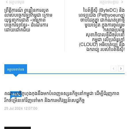
អត្ថបទមុន
អត្ថបទបន្ទាប់
ព្រឹត្តិការណ៍ ពន្លឿនការលូត
បៃត៍ឌីស៊ី (ByteDC) និង
លាស់បច្ចេកវិទ្យាកម្ពុជា ក្រោម
ពេទ្យយើង (Pethyoeung)
យុទ្ធនាការជាតិ «អនុភាព
ចាប់ដៃគូគ្នា ជាកំណត់ត្រាថ្មី
បច្ចេកវិទ្យាខ្មែរ» ដំណើរការ
មួយទៀត ក្នុងការចូលរួម
ដោយជោគជ័យ
កសាងប្រព័ន្ធ
សុខាភិបាលឌីជីថល​នៅ
កម្ពុជា លើប្រព័ន្ធក្លៅ
(CLOUD) អធិបតេយ្យ និង
ឯករាជ្យ របស់បៃត៍ឌីស៊ី!
អត្ថបទទាក់ទង
គណៈប្រតិភូហុងកុងនឹងមកបំពេញទស្សនកិច្ចនៅកម្ពុជា ដើម្បីជំរុញភាព
សេដ្ឋកិច្ច
រីកចម្រើនទៅវិញទៅមក និងការអភិវឌ្ឍន៍សេដ្ឋកិច្ច
25 Jul 2024 12:07:00