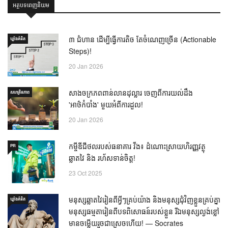
អត្ថបទពេញនិយម
៣ ជំហាន ដើម្បីធ្វើការតិច តែចំណេញច្រើន (Actionable
ឃ្លាំង​គំនិត
Steps)!
20 Jan 2026
សាងចក្រភពពាន់លានដុល្លារ ចេញពីការយល់ដឹង
សហគ្រិនភាព
'អាថ៌កំបាំង' មួយអំពីការដួល!
20 Jan 2026
កម្ចីឌីជីថលរបស់ធនាគារ វីង៖ ដំណោះស្រាយហិរញ្ញវត្ថុ
PR
ឆ្លាតវៃ និង រហ័សទាន់ចិត្ត!
23 Oct 2025
មនុស្សឆ្លាតវៃរៀនពីអ្វីៗគ្រប់យ៉ាង និងមនុស្សជុំវិញខ្លួនគ្រប់គ្នា
ឃ្លាំង​គំនិត
មនុស្សធម្មតារៀនពីបទពិសោធន៍របស់ខ្លួន រីឯមនុស្សល្ងង់ខ្លៅ
មានចម្លើយរួចជាស្រេចហើយ! — Socrates