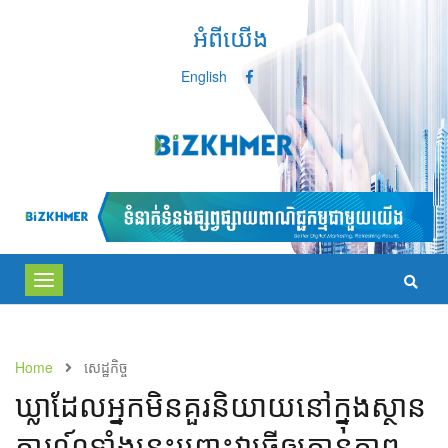
អំពីយើង
English
Toggle
navigation
Home
សេដ្ឋកិច្ច
ឃ្លា​ដែល​អ្នក​មិន​គួរ​និយាយ​នៅ​ក្នុង​ស្ថាន​
ការណ៍​ទាំង​នេះ​ព្រោះ​វាធ្វើឲ្យ​គ្មាន​ភាព​