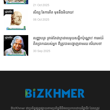
21 Oct 2025
សិល្បៈនៃការគិត មុននឹងនិយាយ!
ឃ្លាំង​គំនិត
06 Oct 2025
សញ្ញាបត្រ គ្រាន់តែជាក្រដាសមួយសន្លឹកប៉ុណ្ណោះ! ការអប់រំ
ឃ្លាំង​គំនិត
ពិតប្រាកដរបស់អ្នក គឺត្រូវបានបង្ហាញតាមរយៈឥរិយាបថ!
30 Sep 2025
BizKhmer ​ជា​​ប្រព័ន្ធ​ផ្សព្វផ្សាយ​តាម​ប្រព័ន្ធ​ឌីជីថល​​​ប្រកប​ដោយ​វិជ្ជាជីវៈ​ដែល​​​ត្រូវ​