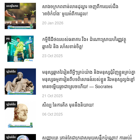
សាងចក្រភពពាន់លានដុល្លារ ចេញពីការយល់ដឹង
សហគ្រិនភាព
'អាថ៌កំបាំង' មួយអំពីការដួល!
20 Jan 2026
កម្ចីឌីជីថលរបស់ធនាគារ វីង៖ ដំណោះស្រាយហិរញ្ញវត្ថុ
PR
ឆ្លាតវៃ និង រហ័សទាន់ចិត្ត!
23 Oct 2025
មនុស្សឆ្លាតវៃរៀនពីអ្វីៗគ្រប់យ៉ាង និងមនុស្សជុំវិញខ្លួនគ្រប់គ្នា
ឃ្លាំង​គំនិត
មនុស្សធម្មតារៀនពីបទពិសោធន៍របស់ខ្លួន រីឯមនុស្សល្ងង់ខ្លៅ
មានចម្លើយរួចជាស្រេចហើយ! — Socrates
21 Oct 2025
សិល្បៈនៃការគិត មុននឹងនិយាយ!
ឃ្លាំង​គំនិត
06 Oct 2025
សញ្ញាបត្រ គ្រាន់តែជាក្រដាសមួយសន្លឹកប៉ុណ្ណោះ! ការអប់រំ
ឃ្លាំង​គំនិត