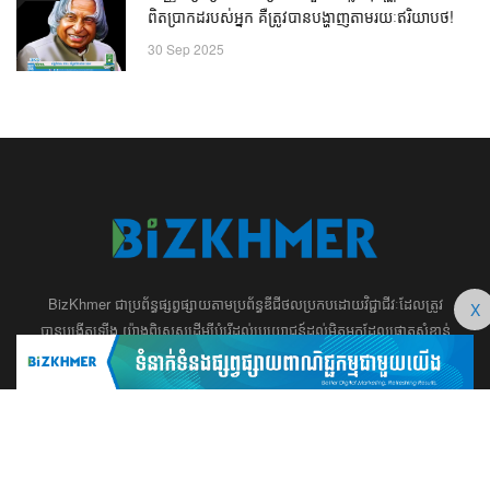
ពិតប្រាកដរបស់អ្នក គឺត្រូវបានបង្ហាញតាមរយៈឥរិយាបថ!
30 Sep 2025
BizKhmer ​ជា​​ប្រព័ន្ធ​ផ្សព្វផ្សាយ​តាម​ប្រព័ន្ធ​ឌីជីថល​​​ប្រកប​ដោយ​វិជ្ជាជីវៈ​ដែល​​​ត្រូវ​
X
បាន​បង្កើតឡើង យ៉ាង​ពិសេស​​ដើម្បី​បំរើ​ដល់​ប្រយោជន៍​​​ដល់​មិត្ត​អ្នក​ដែល​ផ្ដោត​សំខាន់​
ទៅ​លើ​អត្ថបទ​ សហគ្រិន​ភាព អប់រំ ​​អាជីវកម្ម​ ​ការ​វិនិយោគ​ ​អភិវឌ្ឍន៍​អាជីព​ និង​
អចលនទ្រព្យ។ ​ក្រុម​​ការងារ​របស់​យើង​ ​​ មាន​ឆន្ទៈ​​មុតមាំ​​​ក្នុង​​ការ​សរសេរ​​អត្ថបទ​​ ដែល​
សុទ្ធតែ​សំខាន់​សម្រាប់​ ជំនួញ​ ការសិក្សា​ ​និង ការ​សម្រេច​ចិត្ត​របស់​​លោក​អ្នក​ ជា
ពិសេស​​គឺ​​ជួយ​ពង្រឹង​ការ​ត្រិះរិះ ពិចារណា​ ​និង ​ការអភិវឌ្ឍន៍​ធនធាន​មនុស្ស។ ​​​​
012 666 104 / 015 22 42 99 / 066 222 023