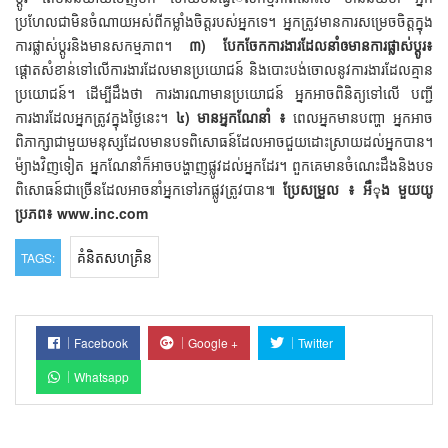
ប្រហែលជាមិនចំណាយអស់ពីកម្លាំងចិត្តរបស់អ្នកទេ។ អ្នកត្រូវមានការសម្រេចចិត្តក្នុង
ការផ្លាស់ប្តូរនិងមានសកម្មភាព។
៣) បែកចែកការងារដែលនាំឲមានការផ្លាស់ប្តូរ៖
ផ្តោតសំខាន់ទៅលើការងារដែលមានប្រយោជន៍ និងបោះបង់ចោលនូវការងារដែលគ្មាន
ប្រយោជន៍។ ដើម្បីដឹងថា ការងារណាមានប្រយោជន៍ អ្នកអាចពិនិត្យទៅលើ បញ្ជី
ការងារដែលអ្នកត្រូវក្នុងថ្ងៃនេះ។
៤) មានអ្នកណែនាំ ៖
ពេលអ្នកមានបញ្ហា អ្នកអាច
ពិភាក្សាជាមួយមនុស្សដែលមានបទពិសោធន៍ដែលអាចជួយដោះស្រាយដល់អ្នកបាន។
ម៉្យាងវិញទៀត អ្នកណែនាំក៏អាចបង្ហាញផ្លូវដល់អ្នកដែរ។ ពួកគេមានចំណេះដឹងនិងបទ
ពិសោធន៍ជាច្រើនដែលអាចនាំអ្នកទៅរកផ្លូវត្រូវបាន៕
ប្រែសម្រួល ៖ អឹុង មួយយូ
ប្រភព៖ www.inc.com
គំនិតសហគ្រិន
TAGS:
Facebook
Google +
Twitter
Whatsapp