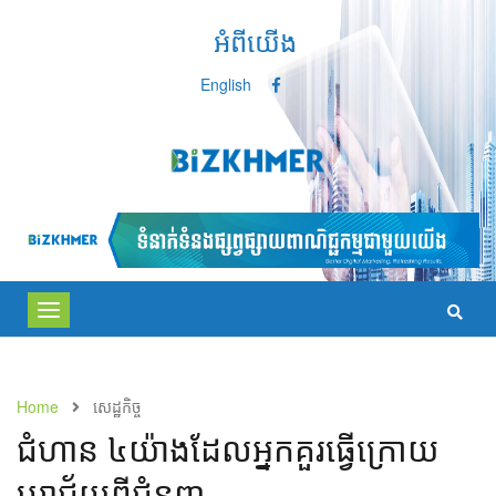
អំពីយើង
English
Toggle
navigation
Home
សេដ្ឋកិច្ច
ជំហាន ៤យ៉ាងដែលអ្នកគួរធ្វើក្រោយ​
បរាជ័យពីជំនួញ​