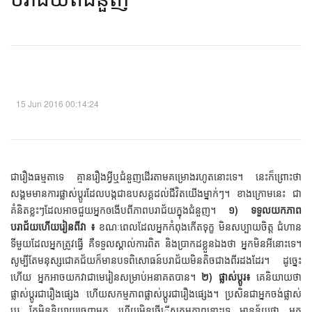
15 Jun 2016 00:14:24
ជារឿងធម្មតាទេ គ្មានរឿងអ្វីឬជំនួញដើរតាមគម្រោងរហូតនោះទេ។ នេះក៏ព្រោះថា
សង្គមមានការផ្លាស់ប្តូរដែលបង្កជាឧបសគ្គដល់ជីវិតយើងម្នាក់ៗ។ ខាងក្រោមនេះ ជា
គំនិតខ្លះៗដែលអាចជួយអ្នកឲងើបពីភាពបរាជ័យក្នុងជំនួញ។
១) ទទួលយកភាព
បរាជ័យហើយរៀនពីវា ៖
ខណៈពេលដែលអ្នកកំពុងកើតទុក្ខ មិនសប្បាយចិត្ត ជំហាន
ទីមួយដែលអ្នកត្រូវធ្វើ គឺទទួលស្គាល់ការពិត និងប្រាកដខ្លួនឯងថា អ្នកមិនអីនោះទេ។
សូម្បីតែមនុស្សជោគជ័យក៏មានបទពិសោធន៍បរាជ័យមិនតិចជាងពីរដងដែរ។ ដូច្នេះ
ហើយ អ្នកអាចយកវាជាមេរៀនសម្រាប់អនាគតបាន។
២) ផ្លាស់ប្ដូរ៖
គេនិយាយថា
ផ្លាស់ប្តូរជារឿងផ្សេង ហើយសកម្មភាពផ្លាស់ប្តូរជារឿងផ្សេង។ ប្រសិនជាអ្នកចង់ផ្លាស់
ប្តូរ តែមិននិយាយចេញមក ហើយមិនធ្វើើសកម្មភាពនោះទេ មានន័យថា អ្នក