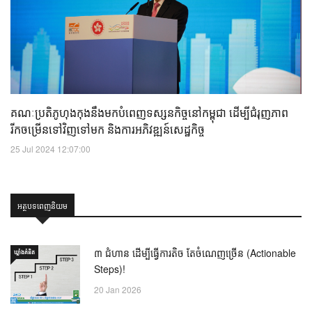
គណៈប្រតិភូហុងកុងនឹងមកបំពេញទស្សនកិច្ចនៅកម្ពុជា ដើម្បីជំរុញភាព
រីកចម្រើនទៅវិញទៅមក និងការអភិវឌ្ឍន៍សេដ្ឋកិច្ច
25 Jul 2024 12:07:00
អត្ថបទពេញនិយម
៣ ជំហាន ដើម្បីធ្វើការតិច តែចំណេញច្រើន (Actionable
ឃ្លាំង​គំនិត
Steps)!
20 Jan 2026