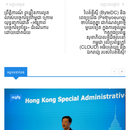
អត្ថបទមុន
អត្ថបទបន្ទាប់
ព្រឹត្តិការណ៍ ពន្លឿនការលូត
បៃត៍ឌីស៊ី (ByteDC) និង
លាស់បច្ចេកវិទ្យាកម្ពុជា ក្រោម
ពេទ្យយើង (Pethyoeung)
យុទ្ធនាការជាតិ «អនុភាព
ចាប់ដៃគូគ្នា ជាកំណត់ត្រាថ្មី
បច្ចេកវិទ្យាខ្មែរ» ដំណើរការ
មួយទៀត ក្នុងការចូលរួម
ដោយជោគជ័យ
កសាងប្រព័ន្ធ
សុខាភិបាលឌីជីថល​នៅ
កម្ពុជា លើប្រព័ន្ធក្លៅ
(CLOUD) អធិបតេយ្យ និង
ឯករាជ្យ របស់បៃត៍ឌីស៊ី!
អត្ថបទទាក់ទង
សេដ្ឋកិច្ច