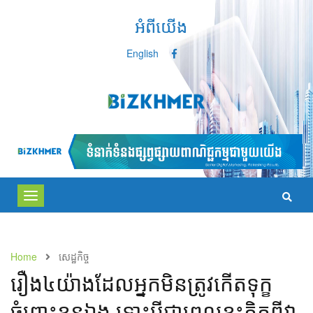
អំពីយើង
English
Toggle
navigation
Home
សេដ្ឋកិច្ច
រឿង៤យ៉ាង​ដែល​អ្នក​មិន​ត្រូវ​កើត​ទុក្ខ​
ចំពោះ​ខ្លួន​ឯង ទោះ​បី​ជា​​ពេល​ខ្លះ​គិត​ពី​វា​