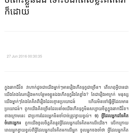
ក៏​ដោយ​
27 Jun 2016 00:30:35
ក្នុងឆាកជីវិត វាហាក់ដូចជាយើងម្នាក់ៗមានរឿងកើតទុក្ខជាច្រើន។ តើហេតុអ្វីបានជា
យើងតែងតែរករឿងមកបន្ថែមឲខ្លួនឯងកើតទុក្ខរឹងតែខ្លាំង? តែជារឿងអាក្រក់ មនុស្ស
យើងម្នាក់ៗតែងតែគិតពីរឿងដែលគ្មានប្រយោជន៍ ហើយមិនទៅធ្វើអ្វីដែលមាន
ប្រយោជន៍។ ពួកយើងគិតច្រើនដែលនាំឲយើងកើតទុក្ខមិនសប្បាយចិត្តក្នុងឆាកជីវិត។
ខាងក្រោមនេះ ជាប្រការដែលអ្នកមិនចាំបាច់ត្រូវខ្វាយខ្វល់។
១) អ្វីដែលអ្នកដទៃគិត
ចំពោះអ្នក៖
ពួកយើងចូលចិត្តគិតនូវអ្វីដែលអ្នកដទៃគិតមកលើយើង។ លើកក្រោយ
ពេលអ្នកខ្វាយខ្វល់ពីអ្វីដែលអ្នកដទៃគិតមកលើអ្នក ចូលអ្នកចងចាំថា អ្វីដែលអ្នកគិត