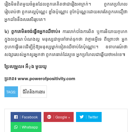
រឿងមិនពិតមួយចំនួនដែលពួកគេគិតថាជារឿងអាក្រក់។ ពួកគេប្រហែល
រៀបរាប់ថា ពួកគេល្អប៉ុណ្ណេះ ខ្លាំងប៉ុណ្ណោះ ពូកែប៉ុណ្ណេះដោយសារតែពួកគេជឿថា
អ្នកដទៃនឹងសរសើររូបគេ។
៤) ពួកគេមិនចង់ធ្វើឲអ្នកឈឺចាប់៖
ការលាក់បាំងការពិត ឬការនិយាយកុហក
ក្នុងលក្ខណៈបំណងល្អ មនុស្សជាទូទៅចាត់ទុកថា វាគ្មានអ្វីទេ ពីព្រោះថា អ្នក
កុហកធ្វើនេះដើម្បីកុំឱ្យមនុស្សម្នាក់ទៀតឈឺចាប់តែប៉ុណ្ណោះ។ ឧទាហរណ៍ថា
សង្សាររបស់អ្នកសួរអ្នកថា ពួកគេធាត់ដែរឬទេ អ្នកប្រហែលជាឆ្លើយថាអត់ទេ៕
ប្រែសម្រួល៖ អឹុង មួយយូ
ប្រភព៖ www.powerofpositivity.com
ជីវិតនិងការងារ
TAGS:
Facebook
Google +
Twitter
Whatsapp