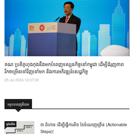
គណៈប្រតិភូហុងកុងនឹងមកបំពេញទស្សនកិច្ចនៅកម្ពុជា ដើម្បីជំរុញភាព
រីកចម្រើនទៅវិញទៅមក និងការអភិវឌ្ឍន៍សេដ្ឋកិច្ច
25 Jul 2024 12:07:00
អត្ថបទពេញនិយម
៣ ជំហាន ដើម្បីធ្វើការតិច តែចំណេញច្រើន (Actionable
ឃ្លាំង​គំនិត
Steps)!