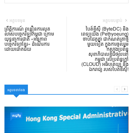
អត្ថបទមុន
អត្ថបទបន្ទាប់
ព្រឹត្តិការណ៍ ពន្លឿនការលូត
បៃត៍ឌីស៊ី (ByteDC) និង
លាស់បច្ចេកវិទ្យាកម្ពុជា ក្រោម
ពេទ្យយើង (Pethyoeung)
យុទ្ធនាការជាតិ «អនុភាព
ចាប់ដៃគូគ្នា ជាកំណត់ត្រាថ្មី
បច្ចេកវិទ្យាខ្មែរ» ដំណើរការ
មួយទៀត ក្នុងការចូលរួម
ដោយជោគជ័យ
កសាងប្រព័ន្ធ
សុខាភិបាលឌីជីថល​នៅ
កម្ពុជា លើប្រព័ន្ធក្លៅ
(CLOUD) អធិបតេយ្យ និង
ឯករាជ្យ របស់បៃត៍ឌីស៊ី!
អត្ថបទទាក់ទង
សេដ្ឋកិច្ច