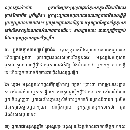
ទទួលស្គាល់ទៅថា ពួកយើងម្នាក់ៗសុទ្ធតែធ្លាប់កុហកក្នុងជីវិតយើងនេះ
គ្រាន់តែថាតិច ឬក៏ច្រើន។ អ្នកខ្លះព្យាយាមកុហកដោយសារពួកគេមិនចង់ធ្វើអ្វី
មួយឬព្យាយាមគេចវេស។ អ្នកស្រាវជ្រាវរកឃើញថា មនុស្សយើងចូលចិត្តកុហក
ទៅលើមនុស្សដែលមានអំណាចជាងយើង។ ខាងក្រោមនេះ ជាពាក្យញឹកញាប់
ដែលមនុស្សកុហកចូលចិត្តប្រើ។
១) ពួកគេគ្មានពេលគ្រប់គ្រាន់៖
មនុស្សកុហកនឹងព្យាយាមរកលេសមួយនេះ
ហើយប្រាប់អ្នកថា ពួកគេគ្មានពេលសម្រាប់តែខ្លួនឯង។ មនុស្សដែលកុហក
អ្នកថា គ្មានពេលធ្វើអ្វីដែលអ្នកបានដាក់ឱ្យ និងនិយាយថា ពួកគេគ្មានពេលធ្វើ
ទេ ហើយពួកគេមានកិច្ចការជាច្រើនដែលត្រូវធ្វើ។
២) ភ្លេច៖
មនុស្សកុហកចូលចិត្តប្រើពាក្យ "ភ្លេច" ព្រោះថា ពាក្យមួយនេះគ្មាន
សារៈសំខាន់ចំពោះពួកគេឡើយ។ ការភ្លេចនូវរឿងអ្វីដែលមានសារៈសំខាន់ចំពោះ
អ្នក គឺបង្ហាញថា អ្នកនោះមិនខ្វាយខ្វល់ចំពោះអ្នក។ហើយអ្នកឈឺចាប់។ ប្រសិន
ជាអ្នកធ្លាប់ស្តាប់ឮពាក្យនេះ ជាញឹកញាប់ អ្នកគួរប្រាក់អ្នកកុហកថា អ្នក
ដឹងពីលេសមួយនេះ។
៣) ពួកគេជាមនុស្សពូកែ ឬអស្ចារ្យ៖
មនុស្សយើងប្រហែលជាចូលចិត្តកុហកនូវ