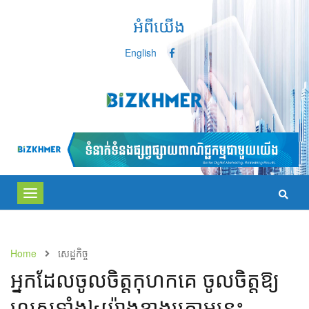
អំពីយើង
English
Toggle
navigation
Home
សេដ្ឋកិច្ច
អ្នក​ដែល​ចូល​ចិត្ត​កុហក​គេ​ ចូល​ចិត្ត​ឱ្យ​​
លេស​ទាំង​៤​យ៉ាង​ខាង​ក្រោម​នេះ​