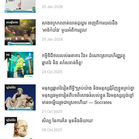
20 Jan 2026
សាងចក្រភពពាន់លានដុល្លារ ចេញពីការយល់ដឹង
សហគ្រិនភាព
'អាថ៌កំបាំង' មួយអំពីការដួល!
20 Jan 2026
កម្ចីឌីជីថលរបស់ធនាគារ វីង៖ ដំណោះស្រាយហិរញ្ញវត្ថុ
PR
ឆ្លាតវៃ និង រហ័សទាន់ចិត្ត!
23 Oct 2025
មនុស្សឆ្លាតវៃរៀនពីអ្វីៗគ្រប់យ៉ាង និងមនុស្សជុំវិញខ្លួនគ្រប់គ្នា
ឃ្លាំង​គំនិត
មនុស្សធម្មតារៀនពីបទពិសោធន៍របស់ខ្លួន រីឯមនុស្សល្ងង់ខ្លៅ
មានចម្លើយរួចជាស្រេចហើយ! — Socrates
21 Oct 2025
សិល្បៈនៃការគិត មុននឹងនិយាយ!
ឃ្លាំង​គំនិត
06 Oct 2025