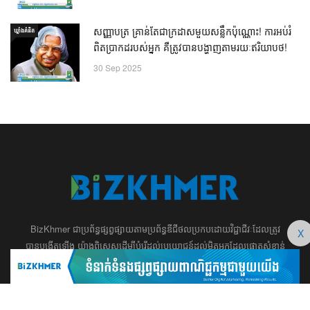
សញ្ញាបត្រ គ្រាន់តែជាក្រដាសមួយសន្លឹកប៉ុណ្ណោះ! ការអប់រំ
ឃ្លាំង​គំនិត
ពិតប្រាកដរបស់អ្នក គឺត្រូវបានបង្ហាញតាមរយៈឥរិយាបថ!
30 Sep 2025
BizKhmer ​ជា​​ប្រព័ន្ធ​ផ្សព្វផ្សាយ​តាម​ប្រព័ន្ធ​ឌីជីថល​​​ប្រកប​ដោយ​វិជ្ជាជីវៈ​ដែល​​​ត្រូវ​
X
បាន​បង្កើតឡើង យ៉ាង​ពិសេស​​ដើម្បី​បំរើ​ដល់​ប្រយោជន៍​​​ដល់​មិត្ត​អ្នក​ដែល​ផ្ដោត​សំខាន់​
ទៅ​លើ​អត្ថបទ​ សហគ្រិន​ភាព អប់រំ ​​អាជីវកម្ម​ ​ការ​វិនិយោគ​ ​អភិវឌ្ឍន៍​អាជីព​ និង​
អចលនទ្រព្យ។ ​ក្រុម​​ការងារ​របស់​យើង​ ​​ មាន​ឆន្ទៈ​​មុតមាំ​​​ក្នុង​​ការ​សរសេរ​​អត្ថបទ​​ ដែល​
សុទ្ធតែ​សំខាន់​សម្រាប់​ ជំនួញ​ ការសិក្សា​ ​និង ការ​សម្រេច​ចិត្ត​របស់​​លោក​អ្នក​ ជា