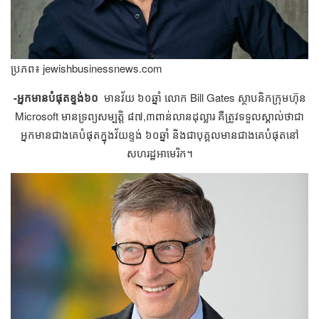
ប្រភព៖ jewishbusinessnews.com
​​​​​​-អ្នក​មាន​​បំផុត​ខ្ទង់​​៦០​
​ ​មាន​វ័យ​ ៦០​ឆ្នាំ​​ លោក​ Bill Gates ​​ស្ថាបនិក​ក្រុមហ៊ុន​
Microsoft ​មាន​​ទ្រព្យ​សម្បត្តិ​​​ ៨៧,៣​ពាន់​លាន​ដុល្លារ​​​ គឺ​ត្រូវ​ទទួល​ស្គាល់​ថា​ជា​
អ្នក​មាន​ជាង​គេ​បំផុត​ក្នុង​វ័យ​ខ្ទង់​ ៦០​ឆ្នាំ​ និង​ជា​បុគ្គល​មាន​ជាង​គេ​បំផុត​នៅ​
សហរដ្ឋ​អាមេរិក។