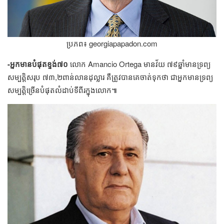
ប្រភព៖​ georgiapapadon.com
​​​​​-អ្នក​មាន​​បំផុត​ខ្ទង់​​៧០​
លោក​ Amancio Ortega មាន​វ័យ​ ៧៩​ឆ្នាំ​​មាន​ទ្រព្យ​
សម្បត្តិ​សរុប​ ​៧៣,២​ពាន់​លាន​ដុល្លារ​ គឺ​ត្រូវ​បាន​​គេ​ចាត់​ទុក​ថា​ ជា​អ្នក​មាន​​ទ្រព្យ​
សម្បត្តិ​ច្រើន​បំផុត​លំដាប់​ទី​ពីរ​ក្នុង​លោក៕