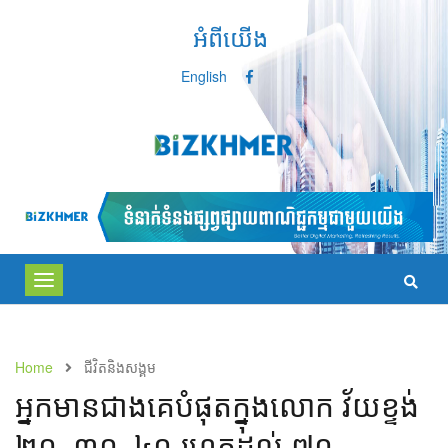
អំពីយើង
English
Toggle
navigation
Home
ជីវិតនិងសង្គម
​អ្នក​មាន​ជាង​គេ​បំផុត​ក្នុង​លោក​​ ​វ័យ​ខ្ទង់​
២០, ៣០, ៤០​ ​រហូត​ដល់​ ៧០​​