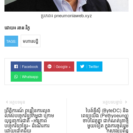
ប្រភព៖ pneumoniaweb.xyz
ដោយ៖ រតនៈ​វិភូ​ ​​
មហាសេដ្ឋី
TAGS:
Facebook
Google +
Twitter
Whatsapp
អត្ថបទមុន
អត្ថបទបន្ទាប់
ព្រឹត្តិការណ៍ ពន្លឿនការលូត
បៃត៍ឌីស៊ី (ByteDC) និង
លាស់បច្ចេកវិទ្យាកម្ពុជា ក្រោម
ពេទ្យយើង (Pethyoeung)
យុទ្ធនាការជាតិ «អនុភាព
ចាប់ដៃគូគ្នា ជាកំណត់ត្រាថ្មី
បច្ចេកវិទ្យាខ្មែរ» ដំណើរការ
មួយទៀត ក្នុងការចូលរួម
ដោយជោគជ័យ
កសាងប្រព័ន្ធ