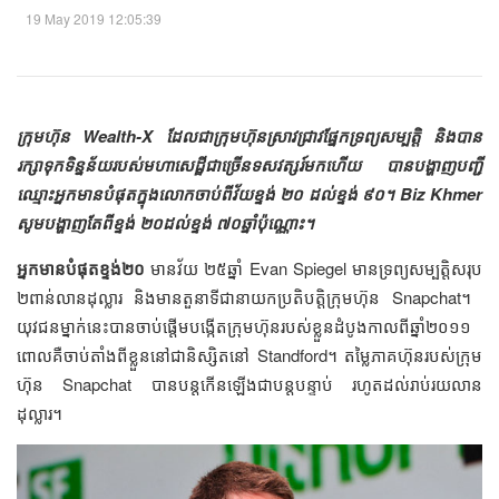
19 May 2019 12:05:39
ក្រុមហ៊ុន​ Wealth-X ​ដែល​ជា​ក្រុមហ៊ុន​​​ស្រាវជ្រាវ​​​​ផ្នែក​ទ្រព្យ​សម្បត្តិ​​ ​និង​បាន​
រក្សា​ទុក​​ទិន្នន័យ​របស់​មហាសេដ្ឋី​​ជា​ច្រើន​ទសវត្សរ៍​​មក​ហើយ​​ ​បាន​បង្ហាញ​បញ្ជី​
ឈ្មោះ​​អ្នក​​មាន​បំផុត​ក្នុង​លោក​​ចាប់​ពី​វ័យ​ខ្ទង់​ ២០​ ដល់​ខ្ទង់​ ៩០។ ​Biz Khmer
​សូម​​បង្ហាញ​​តែ​ពី​ខ្ទង់​ ២០​ដល់​ខ្ទង់​ ៧០​ឆ្នាំ​ប៉ុណ្ណោះ។
អ្នក​មាន​​បំផុត​ខ្ទង់​២០
​មាន​វ័យ​ ២៥​ឆ្នាំ​ Evan Spiegel ​មាន​ទ្រព្យ​សម្បត្តិ​​​សរុប​
២​ពាន់​លាន​ដុល្លារ​​​ និង​មាន​តួនាទី​ជា​​​នាយក​ប្រតិបត្តិ​ក្រុមហ៊ុន​ Snapchat។ ​​​
យុវជន​ម្នាក់​នេះ​​បាន​ចាប់​ផ្ដើម​បង្កើត​ក្រុមហ៊ុន​របស់​ខ្លួន​ដំបូង​​កាល​ពី​​ឆ្នាំ​​២០១១​​ ​
ពោល​គឺ​ចាប់​តាំង​ពី​​ខ្លួន​នៅ​ជា​និស្សិត​​នៅ​​ Standford។ ​តម្លៃ​ភាគហ៊ុន​របស់​ក្រុម
ហ៊ុន​ Snapchat ​បាន​​បន្ត​កើន​ឡើង​ជា​បន្ត​បន្ទាប់​​​​ រហូត​ដល់​រាប់​រយ​លាន​
ដុល្លារ។