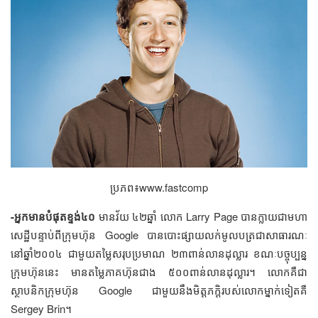
ប្រភព៖​www.fastcomp
-អ្នក​មាន​​បំផុត​ខ្ទង់​​៤០​
មាន​វ័យ​ ៤២​ឆ្នាំ​ លោក​ Larry Page ​បាន​ក្លាយ​ជា​មហា
សេដ្ឋី​​​បន្ទាប់​ពី​ក្រុមហ៊ុន​ Google ​បាន​បោះ​ផ្សាយ​លក់​មូលបត្រ​ជា​សាធារណៈ​
នៅ​ឆ្នាំ​២០០៤​ ជា​មួយ​តម្លៃ​សរុប​ប្រមាណ​ ២៣​ពាន់​លាន​ដុល្លារ ខណៈ​​បច្ចុប្បន្ន​
ក្រុមហ៊ុន​នេះ​ មាន​តម្លៃ​ភាគហ៊ុន​ជាង​ ៥០០​ពាន់​លាន​ដុល្លារ។ ​លោក​គឺ​ជា​
ស្ថាបនិក​​ក្រុមហ៊ុន​ Google ​ជា​មួយ​នឹង​មិត្តភក្ដិ​របស់​លោក​ម្នាក់​ទៀត​គឺ​
Sergey Brin។