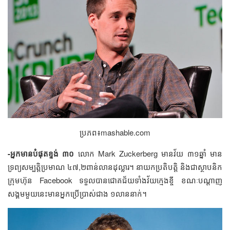
ប្រភព៖mashable.com
-អ្នក​មាន​​បំផុត​ខ្ទង់​ ៣០​
លោក​ Mark Zuckerberg ​មាន​វ័យ​ ៣១​ឆ្នាំ​​ មាន​
ទ្រព្យ​សម្បត្តិ​​ប្រមាណ​ ​៤៧,២​ពាន់​លាន​ដុល្លារ។​ នាយក​ប្រតិបត្តិ​ និង​ជា​ស្ថាបនិក​​​
ក្រុមហ៊ុន​​ Facebook ​ទទួល​បាន​ជោគជ័យ​​ទាំង​វ័យ​ក្មេង​​ខ្ចី​ ខណៈ​បណ្ដាញ​
សង្គម​មួយ​នេះ​មាន​​អ្នក​ប្រើ​ប្រាស់​ជាង​ ១​លាន​នាក់។