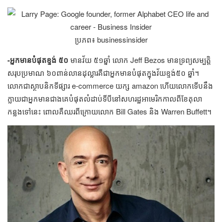
ប្រភព៖ businessinsider
-អ្នក​មាន​​បំផុត​ខ្ទង់​ ៥០​
​​មាន​វ័យ​ ៥១​ឆ្នាំ​ លោក​ Jeff Bezos មាន​ទ្រព្យ​សម្បត្តិ​
សរុប​ប្រមាណ​ ៦០​ពាន់​លាន​ដុល្លារ​គឺ​ជា​អ្នក​មាន​បំផុត​ក្នុង​វ័យ​ខ្ទង់​​៥០​ ឆ្នាំ។
លោក​ជា​ស្ថាបនិក​​ទីផ្សារ​ e-commerce យក្ស​ amazon ហើយ​លោក​ទើប​នឹង​
ក្លាយ​ជា​អ្នក​​​មាន​ជាង​គេ​បំផុត​លំដាប់​ទី​បី​​​នៅ​សហរដ្ឋ​អាមេរិក​​កាល​ពី​ខែ​តុលា​
កន្លង​ទៅ​នេះ​ ពោល​គឺ​ឈរ​ពី​ក្រោយ​លោក​ Bill Gates ​និង​ Warren Buffett។