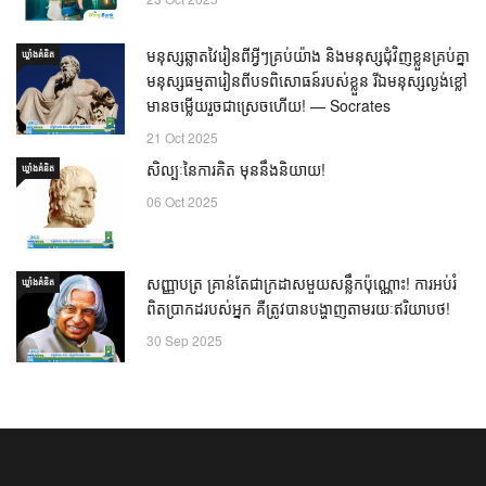
មនុស្សឆ្លាតវៃរៀនពីអ្វីៗគ្រប់យ៉ាង និងមនុស្សជុំវិញខ្លួនគ្រប់គ្នា
ឃ្លាំង​គំនិត
មនុស្សធម្មតារៀនពីបទពិសោធន៍របស់ខ្លួន រីឯមនុស្សល្ងង់ខ្លៅ
មានចម្លើយរួចជាស្រេចហើយ! — Socrates
21 Oct 2025
សិល្បៈនៃការគិត មុននឹងនិយាយ!
ឃ្លាំង​គំនិត
06 Oct 2025
សញ្ញាបត្រ គ្រាន់តែជាក្រដាសមួយសន្លឹកប៉ុណ្ណោះ! ការអប់រំ
ឃ្លាំង​គំនិត
ពិតប្រាកដរបស់អ្នក គឺត្រូវបានបង្ហាញតាមរយៈឥរិយាបថ!
30 Sep 2025