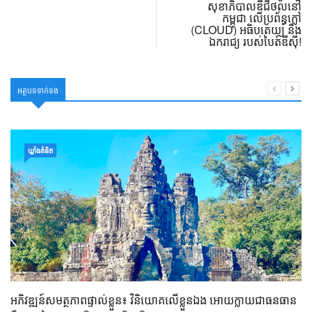
សុខាភិបាលឌីជីថល​នៅ
កម្ពុជា លើប្រព័ន្ធក្លៅ
(CLOUD) អធិបតេយ្យ និង
ឯករាជ្យ របស់បៃត៍ឌីស៊ី!
អត្ថបទទាក់ទង
ឃ្លាំង​គំនិត
អភិវឌ្ឍន៍សមត្ថភាពផ្ទាល់ខ្លួន៖ វិនិយោគលើខ្លួនឯង អោយក្លាយជាធនធាន