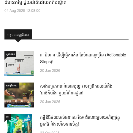
ដ៏មានតម្លៃ ជួយជាតិដោយគតិបណ្ឌិត
04 Aug 2025 12:08:00
អត្ថបទពេញនិយម
៣ ជំហាន ដើម្បីធ្វើការតិច តែចំណេញច្រើន (Actionable
ឃ្លាំង​គំនិត
Steps)!
20 Jan 2026
សាងចក្រភពពាន់លានដុល្លារ ចេញពីការយល់ដឹង
សហគ្រិនភាព
'អាថ៌កំបាំង' មួយអំពីការដួល!
20 Jan 2026
កម្ចីឌីជីថលរបស់ធនាគារ វីង៖ ដំណោះស្រាយហិរញ្ញវត្ថុ
PR
ឆ្លាតវៃ និង រហ័សទាន់ចិត្ត!
23 Oct 2025