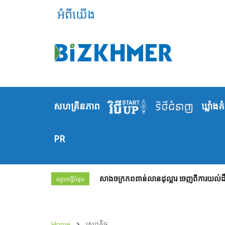
អំពីយើង
សហគ្រិនភាព
ឃ្លាំង​គ
PR
សាងចក្រភពពាន់លានដុល្លារ ចេញពីការយល់ដឹង
អត្ថបទថ្មីបំផុត
Home
សេដ្ឋកិច្ច