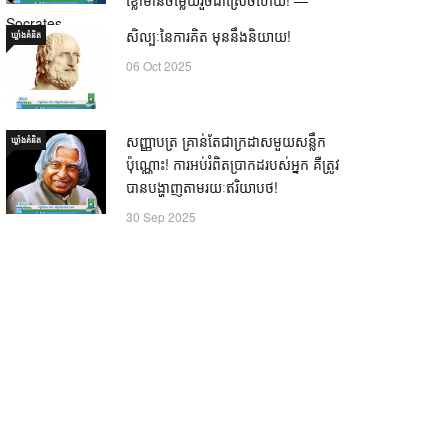
Socrates
សិល្បៈនៃការគិត មុននឹងនិយាយ!
ឃ្លាំង​គំនិត
21 Oct 2025
06 Oct 2025
សញ្ញាបត្រ គ្រាន់តែជាក្រដាសមួយសន្លឹក
ឃ្លាំង​គំនិត
ប៉ុណ្ណោះ! ការអប់រំពិតប្រាកដរបស់អ្នក គឺត្រូវ
បានបង្ហាញតាមរយៈឥរិយាបថ!
30 Sep 2025