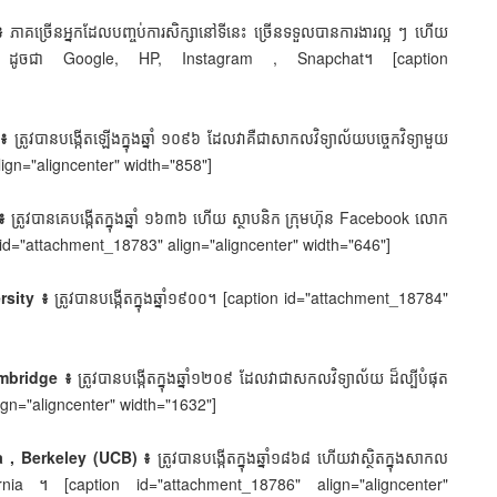
៖
ភាគច្រើនអ្នកដែលបញ្ចប់ការសិក្សានៅទីនេះ ច្រើនទទួលបានការងារល្អ ៗ ហើយ
ផងដែរ ដូចជា Google, HP, Instagram , Snapchat។ [caption
 ៖
ត្រូវបានបង្កើតឡើងក្នុងឆ្នាំ ១០៩៦ ដែលវាគឺជាសាកលវិទ្យាល័យបច្ចេកវិទ្យាមួយ
ign="aligncenter" width="858"]
៖
ត្រូវបានគេបង្កើតក្នុងឆ្នាំ ១៦៣៦ ហើយ ស្ថាបនិក ក្រុមហ៊ុន Facebook លោក
 id="attachment_18783" align="aligncenter" width="646"]
rsity ៖
ត្រូវបានបង្កើតក្នុងឆ្នាំ១៩០០។ [caption id="attachment_18784"
ambridge ៖
ត្រូវបានបង្កើតក្នុងឆ្នាំ១២០៩ ដែលវាជាសកលវិទ្យាល័យ ដ៏ល្បីបំផុត
ign="aligncenter" width="1632"]
a , Berkeley (UCB) ៖
ត្រូវបានបង្កើតក្នុងឆ្នាំ១៨៦៨ ហើយវាស្ថិតក្នុងសាកល
ifornia ។ [caption id="attachment_18786" align="aligncenter"