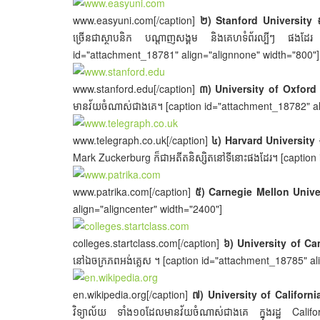
www.easyuni.com[/caption]
២) Stanford University 
ច្រើនជាស្ថាបនិក បណ្ដាញសង្គម និងគេហទំព័រល្បីៗ 
id="attachment_18781" align="alignnone" width="800"]
www.stanford.edu[/caption]
៣) University of Oxford
មានវ័យចំណាស់ជាងគេ។ [caption id="attachment_18782" al
www.telegraph.co.uk[/caption]
៤) Harvard University 
Mark Zuckerburg ក៏ជាអតីតនិស្សិតនៅទីនោះផងដែរ។ [caption
www.patrika.com[/caption]
៥) Carnegie Mellon Unive
align="aligncenter" width="2400"]
colleges.startclass.com[/caption]
៦) University of C
នៅឯចក្រភពអង់គ្លេស ។ [caption id="attachment_18785" al
en.wikipedia.org[/caption]
៧) University of Californi
វិទ្យាល័យ ទាំង១០ដែលមានវ័យចំណាស់ជាងគេ ក្នុងរដ្ឋ Cal