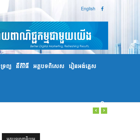
English
្រព្យ
នីតិវិធី
អត្ថបទពិសេស
រៀនអង់គ្លេស
អត្ថបទពេញនិយម