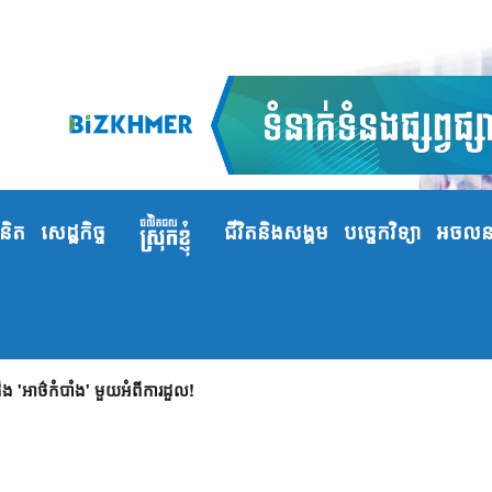
ំនិត
សេដ្ឋកិច្ច
ជីវិតនិងសង្គម
បច្ចេកវិទ្យា
អចលនទ
 'អាថ៌កំបាំង' មួយអំពីការដួល!