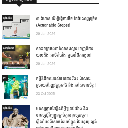
៣ ជំហាន ដើម្បីធ្វើការតិច តែចំណេញច្រើន
ឃ្លាំង​គំនិត
(Actionable Steps)!
20 Jan 2026
សាងចក្រភពពាន់លានដុល្លារ ចេញពីការ
សហគ្រិនភាព
យល់ដឹង 'អាថ៌កំបាំង' មួយអំពីការដួល!
20 Jan 2026
កម្ចីឌីជីថលរបស់ធនាគារ វីង៖ ដំណោះ
PR
ស្រាយហិរញ្ញវត្ថុឆ្លាតវៃ និង រហ័សទាន់ចិត្ត!
23 Oct 2025
មនុស្សឆ្លាតវៃរៀនពីអ្វីៗគ្រប់យ៉ាង និង
ឃ្លាំង​គំនិត
មនុស្សជុំវិញខ្លួនគ្រប់គ្នាមនុស្សធម្មតា
រៀនពីបទពិសោធន៍របស់ខ្លួន រីឯមនុស្សល្ងង់
ខ្លៅមានចម្លើយរួចជាស្រេចហើយ! —