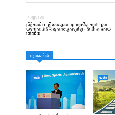
អត្ថបទមុន
ព្រឹត្តិការណ៍ ពន្លឿនការលូតលាស់បច្ចេកវិទ្យាកម្ពុជា ក្រោម
យុទ្ធនាការជាតិ «អនុភាពបច្ចេកវិទ្យាខ្មែរ» ដំណើរការដោយ
ជោគជ័យ
អត្ថបទទាក់ទង
សេដ្ឋកិច្ច
សេដ្ឋកិច្ច