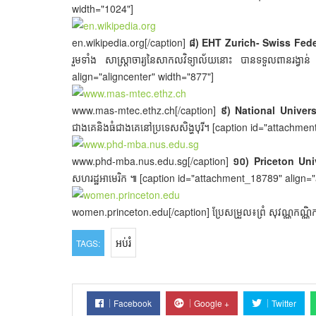
width="1024"]
en.wikipedia.org[/caption]
៨) EHT Zurich- Swiss Fede
រួមទាំង សាស្ត្រាចារ្យនៃសាកលវិទ្យាល័យនោះ បានទទួលពានរង
align="aligncenter" width="877"]
www.mas-mtec.ethz.ch[/caption]
៩) National Univer
ជាងគេនិងធំជាងគេនៅប្រទេសសិង្ហបុរី។ [caption id="attachme
www.phd-mba.nus.edu.sg[/caption]
១០) Priceton Uni
សហរដ្ឋអាមេរិក ៕ [caption id="attachment_18789" align="
women.princeton.edu[/caption] ប្រែសម្រួល៖ព្រំ សុវណ្ណកណ្ណិ
អប់រំ
TAGS:
Facebook
Google +
Twitter