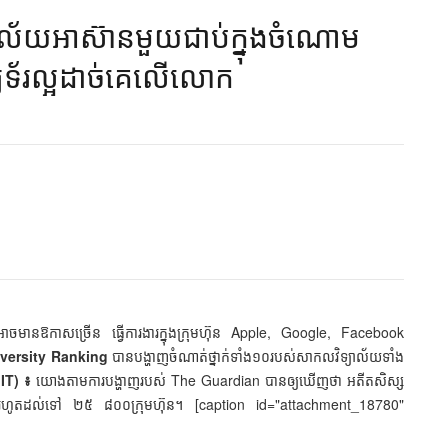
ទ្យាល័យ​អាស៊ាន​មួយ​ជាប់​ក្នុង​ចំណោម
ទ័រ​ល្អ​ដាច់​គេ​លើ​លោក​​
អាចមានឱកាសច្រើន ធ្វើការងារក្នុងក្រុមហ៊ុន Apple, Google, Facebook
versity Ranking
បានបង្ហាញចំណាត់ថ្នាក់ទាំង១០របស់សាកលវិទ្យាល័យទាំង
IT) ៖
យោងតាមការបង្ហាញរបស់ The Guardian បានឲ្យឃើញថា អតីតសិស្ស
្យាថ្មី រហូតដល់ទៅ ២៥ ៨០០ក្រុមហ៊ុន។ [caption id="attachment_18780"