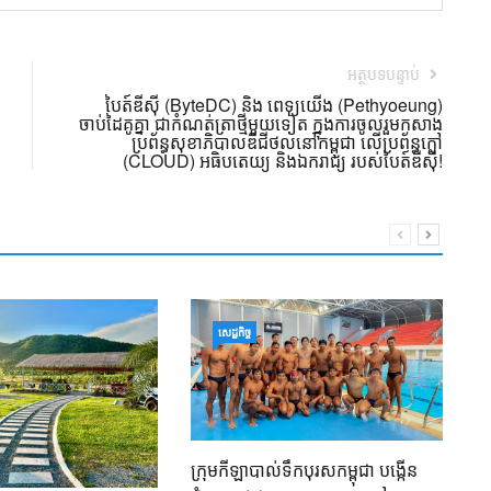
អត្ថបទបន្ទាប់
បៃត៍ឌីស៊ី (ByteDC) និង ពេទ្យយើង (Pethyoeung)
ចាប់ដៃគូគ្នា ជាកំណត់ត្រាថ្មីមួយទៀត ក្នុងការចូលរួមកសាង
ប្រព័ន្ធសុខាភិបាលឌីជីថល​នៅកម្ពុជា លើប្រព័ន្ធក្លៅ
(CLOUD) អធិបតេយ្យ និងឯករាជ្យ របស់បៃត៍ឌីស៊ី!
ឧ
សេដ្ឋកិច្ច
ទ្
ក
01
ក្រុមកីឡាបាល់ទឹកបុរសកម្ពុជា បង្កើន