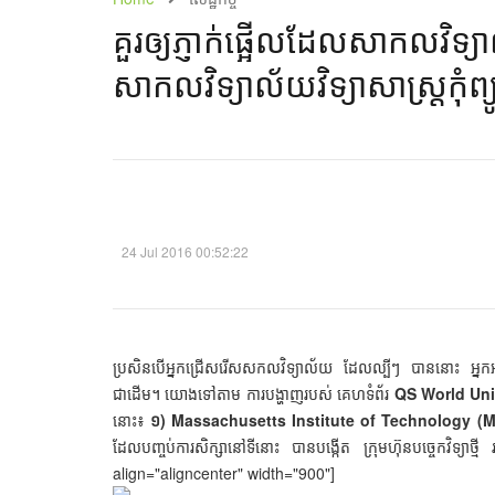
គួរ​ឲ្យ​ភ្ញាក់​ផ្អើល​​ដែល​សាកលវិ
សាកលវិទ្យាល័យ​វិទ្យាសាស្ត្រ​កុំព្យូ
24 Jul 2016 00:52:22
ប្រសិនបើអ្នកជ្រើសរើសសកលវិទ្យាល័យ ដែលល្បីៗ បាននោះ អ្នក
ជាដើម។ យោងទៅតាម ការបង្ហាញរបស់ គេហទំព័រ
QS World Uni
នោះ៖
១) Massachusetts Institute of Technology (M
ដែលបញ្ចប់ការសិក្សានៅទីនោះ បានបង្កើត ក្រុមហ៊ុនបច្ចេកវិទ
align="aligncenter" width="900"]