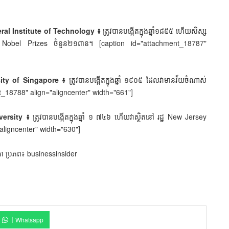
ral Institute of Technology ៖
ត្រូវបានបង្កើតក្នុងឆ្នាំ១៨៥៥ ហើយសិស្ស
្វាន់ Nobel Prizes ចំនួន២១ពាន។ [caption id="attachment_18787"
sity of Singapore ៖
ត្រូវបានបង្កើតក្នុងឆ្នាំ ១៩០៥ ដែលវាមានវ័យចំណាស់
nt_18788" align="aligncenter" width="661"]
versity ៖
ត្រូវបានបង្កើតក្នុងឆ្នាំ ១ ៧៤៦ ហើយវាស្ថិតនៅ រដ្ឋ New Jersey
aligncenter" width="630"]
កា ប្រភព៖ businessinsider
Whatsapp