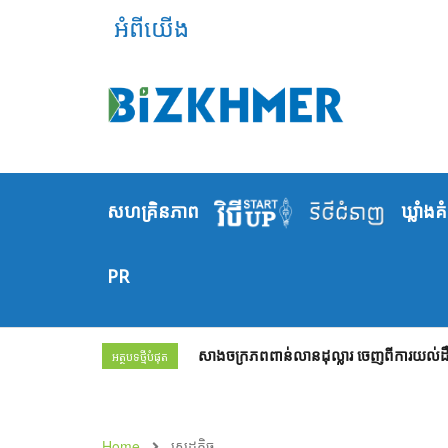
អំពីយើង
សហគ្រិនភាព
ឃ្លាំង​គ
PR
សាងចក្រភពពាន់លានដុល្លារ ចេញពីការយល់ដឹង
អត្ថបទថ្មីបំផុត
Home
សេដ្ឋកិច្ច