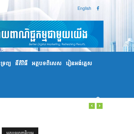
English
្រព្យ
នីតិវិធី
អត្ថបទពិសេស
រៀនអង់គ្លេស
អត្ថបទពេញនិយម