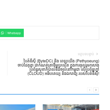
Whatsapp
អត្ថបទបន្ទាប់
បៃត៍ឌីស៊ី (ByteDC) និង ពេទ្យយើង (Pethyoeung)
ចាប់ដៃគូគ្នា ជាកំណត់ត្រាថ្មីមួយទៀត ក្នុងការចូលរួមកសាង
ប្រព័ន្ធសុខាភិបាលឌីជីថល​នៅកម្ពុជា លើប្រព័ន្ធក្លៅ
(CLOUD) អធិបតេយ្យ និងឯករាជ្យ របស់បៃត៍ឌីស៊ី!