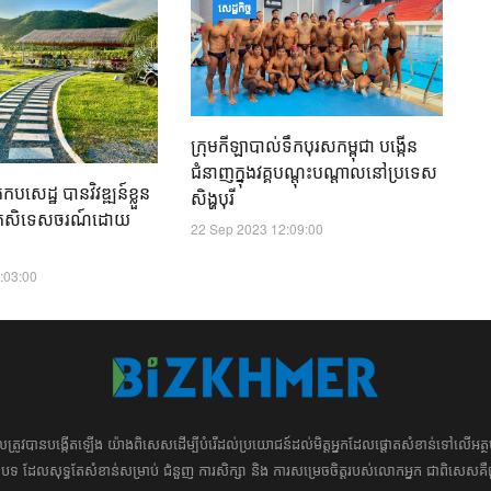
ឧ
សេដ្ឋកិច្ច
ទ្
ក
01
ក្រុមកីឡាបាល់ទឹកបុរសកម្ពុជា បង្កើន
ជំនាញក្នុងវគ្គបណ្តុះបណ្តាលនៅប្រទេស
សេដ្ឋ​ បានវិវឌ្ឍន៍ខ្លួន
សិង្ហបុរី
ងកសិទេសចរណ៍ដោយ
22 Sep 2023 12:09:00
:03:00
ដែល​​​ត្រូវ​បាន​បង្កើតឡើង យ៉ាង​ពិសេស​​ដើម្បី​បំរើ​ដល់​ប្រយោជន៍​​​ដល់​មិត្ត​អ្នក​ដែល​ផ្ដោត​សំខាន់​ទៅ​លើ​
រ​​អត្ថបទ​​ ដែល​សុទ្ធតែ​សំខាន់​សម្រាប់​ ជំនួញ​ ការសិក្សា​ ​និង ការ​សម្រេច​ចិត្ត​របស់​​លោក​អ្នក​ ជាពិសេស​​គឺ