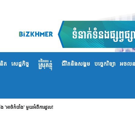
ំនិត
សេដ្ឋកិច្ច
ជីវិតនិងសង្គម
បច្ចេកវិទ្យា
អចលនទ
 'អាថ៌កំបាំង' មួយអំពីការដួល!