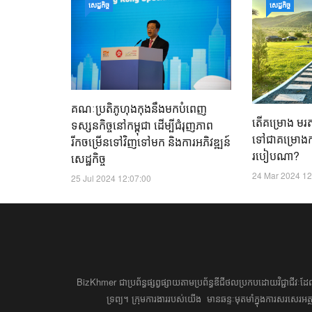
សេដ្ឋកិច្ច
សេដ្ឋកិច្ច
គណៈប្រតិភូហុងកុងនឹងមកបំពេញ
តើគម្រោង មរតកប
ទស្សនកិច្ចនៅកម្ពុជា ដើម្បីជំរុញភាព
ទៅជាគម្រោ
រីកចម្រើនទៅវិញទៅមក និងការអភិវឌ្ឍន៍
របៀប​ណា?
សេដ្ឋកិច្ច
24 Mar 2024 12
25 Jul 2024 12:07:00
BizKhmer ​ជា​​ប្រព័ន្ធ​ផ្សព្វផ្សាយ​តាម​ប្រព័ន្ធ​ឌីជីថល​​​ប្រកប​ដោយ​វិជ្ជាជីវៈ​
ទ្រព្យ។ ​ក្រុម​​ការងារ​របស់​យើង​ ​​ មាន​ឆន្ទៈ​​មុតមាំ​​​ក្នុង​​ការ​សរសេ