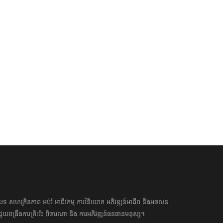
ស្សាហកម្ម អ៊ិនធឺណិត និងអចលន
តម្រូវការធនធានមនុស្សក្នុងស្រុកម
សេដ្ឋកិច្ច
សេដ្ឋកិច្ច
រព្យមានតម្រូវការធនធានមនុស្សខ្ពស់
ការកើនឡើង ពីសំណាក់និយោជក
ំពុង ដណ្តើមអ្នកមានទេពកោសល្យ
01 Feb 2023 12:02:00
 Feb 2023 12:02:00
អត្ថបទ​ សហគ្រិន​ភាព អប់រំ ​​អាជីវកម្ម​ ​ការ​វិនិយោគ​ ​អភិវឌ្ឍន៍​អាជីព​ និង​អចលន
​​ជួយ​ពង្រឹង​ការ​ត្រិះរិះ ពិចារណា​ ​និង ​ការអភិវឌ្ឍន៍​ធនធាន​មនុស្ស។ ​​​​