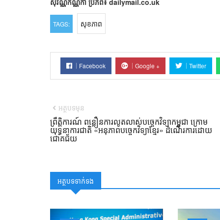
សុវណ្ណកណ្ណិកា
ប្រភព៖ dailymail.co.uk
សុខភាព
TAGS:
Facebook
Google +
Twitter
អត្ថបទមុន
ព្រឹត្តិការណ៍ ពន្លឿនការលូតលាស់បច្ចេកវិទ្យាកម្ពុជា ក្រោម
យុទ្ធនាការជាតិ «អនុភាពបច្ចេកវិទ្យាខ្មែរ» ដំណើរការដោយ
ជោគជ័យ
អត្ថបទទាក់ទង