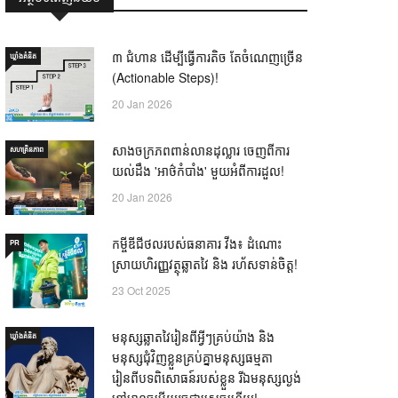
៣ ជំហាន ដើម្បីធ្វើការតិច តែចំណេញច្រើន
ឃ្លាំង​គំនិត
(Actionable Steps)!
20 Jan 2026
សាងចក្រភពពាន់លានដុល្លារ ចេញពីការ
សហគ្រិនភាព
យល់ដឹង 'អាថ៌កំបាំង' មួយអំពីការដួល!
20 Jan 2026
កម្ចីឌីជីថលរបស់ធនាគារ វីង៖ ដំណោះ
PR
ស្រាយហិរញ្ញវត្ថុឆ្លាតវៃ និង រហ័សទាន់ចិត្ត!
23 Oct 2025
មនុស្សឆ្លាតវៃរៀនពីអ្វីៗគ្រប់យ៉ាង និង
ឃ្លាំង​គំនិត
មនុស្សជុំវិញខ្លួនគ្រប់គ្នាមនុស្សធម្មតា
រៀនពីបទពិសោធន៍របស់ខ្លួន រីឯមនុស្សល្ងង់
ខ្លៅមានចម្លើយរួចជាស្រេចហើយ! —