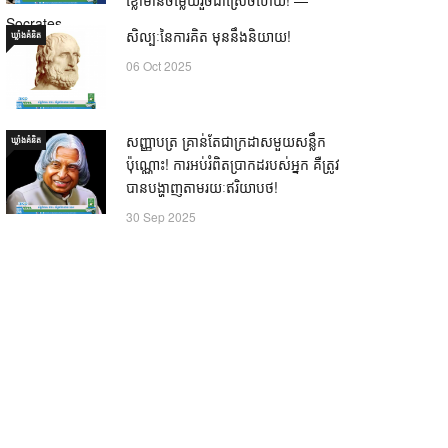
Socrates
សិល្បៈនៃការគិត មុននឹងនិយាយ!
ឃ្លាំង​គំនិត
21 Oct 2025
06 Oct 2025
សញ្ញាបត្រ គ្រាន់តែជាក្រដាសមួយសន្លឹក
ឃ្លាំង​គំនិត
ប៉ុណ្ណោះ! ការអប់រំពិតប្រាកដរបស់អ្នក គឺត្រូវ
បានបង្ហាញតាមរយៈឥរិយាបថ!
30 Sep 2025