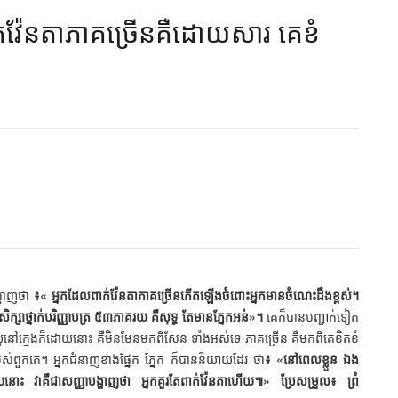
ក់​វ៉ែនតា​ភាគ​ច្រើន​គឺ​ដោយ​សារ​ គេ​ខំ​
្ហាញថា
៖« អ្នកដែលពាក់វ៉ែនតាភាគច្រើនកើតឡើងចំពោះអ្នកមានចំណេះដឹងខ្ពស់។
ក្សាថ្នាក់បរិញ្ញាបត្រ ៥៣ភាគរយ គឺសុទ្ធ តែមានភ្នែកអន់»។
គេក៏បានបញ្ជាក់ទៀត
យុនៅក្មេងក៏ដោយនោះ គឺមិនមែនមកពីសែន ទាំងអស់ទេ ភាគច្រើន គឺមកពីគេខិតខំ
់ពួកគេ។ អ្នកជំនាញខាងផ្នែក ភ្នែក ក៏បាននិយាយដែរ ថា
៖ «នៅពេលខ្លួន ឯង
យនោះ វាគឺជាសញ្ញាបង្ហាញថា អ្នកគួរតែពាក់វ៉ែនតាហើយ៕»
ប្រែសម្រួល៖ ព្រំ