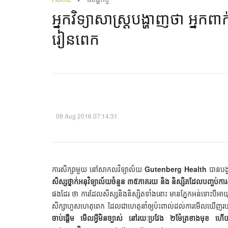
អ្នក​វិទ្យាសាស្ត្រ​បង្ហាញ​ថា អ្នក​ពា
រៀន​ពេក​
09 Aug 2016 07:14:31
ការសិក្សាមួយ នៅសាកលវិទ្យាល័យ
Gutenberg Health
បានបង
សិស្សថ្នាក់អនុវិទ្យាល័យចំនួន ៣៥ភាគរយ និង និស្សិតដែលបញ្ចប់ការសិ
ផងដែរ ថា ការដែលសិស្សនិងនិស្សិតទាំងនោះ មានភ្នែកអន់ទោះបីអា
សិក្សាហួសហេតុពេក ដែលជាហេតុនាំឲ្យប៉ះពាល់ដល់ការមើលឃើញរបស
ចាប់ផ្ដើម មើលអ្វីមិនច្បាស់ នៅរយៈប្រវែង ២ម៉ែត្រខាងមុខ ហើ