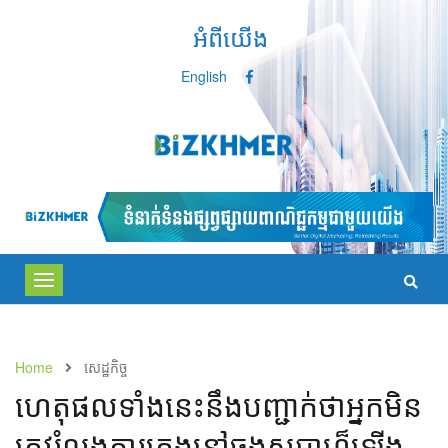
អំពីយើង
English
Toggle
navigation
Home
សេដ្ឋកិច្ច
ហេតុផល​ទាំងនេះនឹង​បញ្ជាក់​ថា​អ្នក​មិន​
ត្រូវ​រំលង​ការ​គេង​នៅ​ចុង​សប្តាហ៏​ឡើង​