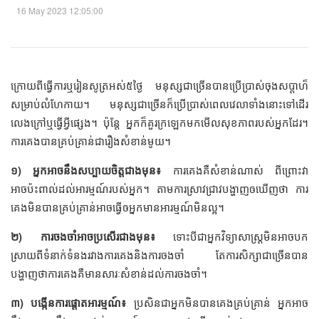
16 May 2023 12:05:00
ក្រោយពីធ្វើការឬរៀនសូត្រអស់៥ថ្ងៃ មនុស្សជាច្រើនបានប្រើប្រាស់ចុងសប្តាហ៏
សម្រាប់លំហែកាយ។ មនុស្សជាច្រើនក៏ប្រើប្រាស់ពេលវេលាទាំងនោះទៅដើរ
លេងក្រៅឬធ្វើអ្វីផ្សេង។ ប៉ុន្តែ អ្នកក៏គួរក្រឡេកមកមើលសុខភាពរបស់អ្នកដែរ។
ការគេងបានគ្រប់គ្រាន់ជារឿងសំខាន់មូយ។
១) អ្នកអាចនឹងសប្បាយចិត្តជាងមុន៖
ការគេងគឺសំខាន់ណាស់ ពីព្រោះវា
អាចប៉ះពាល់ដល់អារម្មណ៍របស់អ្នក។ តាមការស្រាវជ្រាវបង្ហាញឲឃើញថា ការ
គេងមិនបានគ្រប់គ្រាន់អាចធ្វើឲអ្នកមានអារម្មណ៍មិនល្អ។
២) ការចងចាំអាចប្រសើរជាងមុន៖
ទោះបីជាអ្នកវិទ្យាសាស្ត្រមិនអាចបក
ស្រាយពីទំនាក់ទំនងរវាងការគេងនិងការចងចាំ តែការសិក្សាជាច្រើនបាន
បង្ហាញថាការគេងគឺមានសារៈសំខាន់ដល់ការចងចាំ។
៣) បង្កើនការផ្ដោតអារម្មណ៍៖
ប្រសិនជាអ្នកមិនបានគេងគ្រប់គ្រាន់ អ្នកអាច