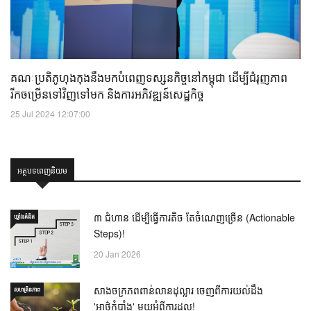
គណៈប្រតិភូហុងកុងនឹងមកបំពេញទស្សនកិច្ចនៅកម្ពុជា ដើម្បីជំរុញភាព
រីកចម្រើនទៅវិញទៅមក និងការអភិវឌ្ឍន៍សេដ្ឋកិច្ច
25 Jul 2024 12:07:00
អត្ថបទពេញនិយម
៣ ជំហាន ដើម្បីធ្វើការតិច តែចំណេញច្រើន (Actionable
ឃ្លាំង​គំនិត
Steps)!
20 Jan 2026
សាងចក្រភពពាន់លានដុល្លារ ចេញពីការយល់ដឹង
សហគ្រិនភាព
'អាថ៌កំបាំង' មួយអំពីការដួល!