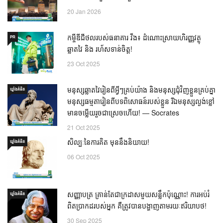
20 Jan 2026
កម្ចីឌីជីថលរបស់ធនាគារ វីង៖ ដំណោះស្រាយហិរញ្ញវត្ថុ
PR
ឆ្លាតវៃ និង រហ័សទាន់ចិត្ត!
23 Oct 2025
មនុស្សឆ្លាតវៃរៀនពីអ្វីៗគ្រប់យ៉ាង និងមនុស្សជុំវិញខ្លួនគ្រប់គ្នា
ឃ្លាំង​គំនិត
មនុស្សធម្មតារៀនពីបទពិសោធន៍របស់ខ្លួន រីឯមនុស្សល្ងង់ខ្លៅ
មានចម្លើយរួចជាស្រេចហើយ! — Socrates
21 Oct 2025
សិល្បៈនៃការគិត មុននឹងនិយាយ!
ឃ្លាំង​គំនិត
06 Oct 2025
សញ្ញាបត្រ គ្រាន់តែជាក្រដាសមួយសន្លឹកប៉ុណ្ណោះ! ការអប់រំ
ឃ្លាំង​គំនិត
ពិតប្រាកដរបស់អ្នក គឺត្រូវបានបង្ហាញតាមរយៈឥរិយាបថ!
30 Sep 2025