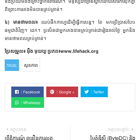
នឹងប្រឈមនឹងគ្រោះថ្នាក់ចរាចរណ៍។ មនុស្សជាច្រើនស្លាប់ដោយសារការបុកគ្នា
ពីព្រោះការគេងមិនបានគ្រប់គ្រាន់។
៤) មានថាមពល៖
ឈប់ផឹកកាហ្វេដើម្បីធ្វើការបន្ត។ តែ មកប្រើប្រាស់បែប
ធម្មជាតិវិញ។ ដេក។ ប្រសិនជាអ្នកគេងបានគ្រប់គ្រាន់ជារៀងរាល់ថ្ងៃ អ្នកនិង
មានថាមពលគ្រប់គ្រាន់។
ប្រែសម្រួល៖ អ៊ឹង មុយយូ
ប្រភព៖www.lifehack.org
សុខភាព
TAGS:
Facebook
Google +
Twitter
Whatsapp
អត្ថបទមុន
អត្ថបទបន្ទាប់
ព្រឹត្តិការណ៍ ពន្លឿនការលូត
បៃត៍ឌីស៊ី (ByteDC) និង