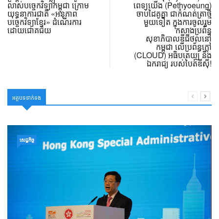
លាស់បច្ចេកវិទ្យាកម្ពុជា ក្រោម
ពេទ្យយើង (Pethyoeung)
យុទ្ធនាការជាតិ «អនុភាព
ចាប់ដៃគូគ្នា ជាកំណត់ត្រាថ្មី
បច្ចេកវិទ្យាខ្មែរ» ដំណើរការ
មួយទៀត ក្នុងការចូលរួម
ដោយជោគជ័យ
កសាងប្រព័ន្ធ
សុខាភិបាលឌីជីថល​នៅ
កម្ពុជា លើប្រព័ន្ធក្លៅ
(CLOUD) អធិបតេយ្យ និង
ឯករាជ្យ របស់បៃត៍ឌីស៊ី!
អត្ថបទទាក់ទង
សេដ្ឋកិច្ច