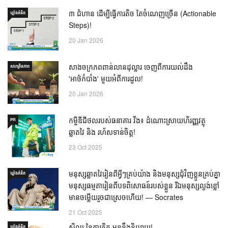
៣ ជំហាន ដើម្បីធ្វើការតិច តែចំណេញច្រើន (Actionable
ឃ្លាំង​គំនិត
Steps)!
20 Jan 2026
សាងចក្រភពពាន់លានដុល្លារ ចេញពីការយល់ដឹង
សហគ្រិនភាព
'អាថ៌កំបាំង' មួយអំពីការដួល!
20 Jan 2026
កម្ចីឌីជីថលរបស់ធនាគារ វីង៖ ដំណោះស្រាយហិរញ្ញវត្ថុ
PR
ឆ្លាតវៃ និង រហ័សទាន់ចិត្ត!
23 Oct 2025
មនុស្សឆ្លាតវៃរៀនពីអ្វីៗគ្រប់យ៉ាង និងមនុស្សជុំវិញខ្លួនគ្រប់គ្នា
ឃ្លាំង​គំនិត
មនុស្សធម្មតារៀនពីបទពិសោធន៍របស់ខ្លួន រីឯមនុស្សល្ងង់ខ្លៅ
មានចម្លើយរួចជាស្រេចហើយ! — Socrates
21 Oct 2025
សិល្បៈនៃការគិត មុននឹងនិយាយ!
ឃ្លាំង​គំនិត