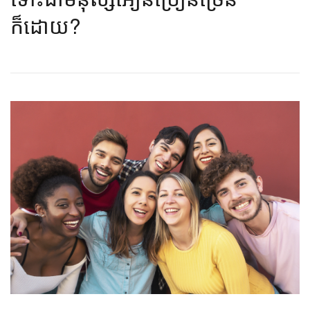
ក៏ដោយ?​