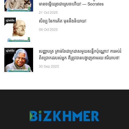
មានចម្លើយរួចជាស្រេចហើយ! — Socrates
21 Oct 2025
សិល្បៈនៃការគិត មុននឹងនិយាយ!
ឃ្លាំង​គំនិត
06 Oct 2025
សញ្ញាបត្រ គ្រាន់តែជាក្រដាសមួយសន្លឹកប៉ុណ្ណោះ! ការអប់រំ
ឃ្លាំង​គំនិត
ពិតប្រាកដរបស់អ្នក គឺត្រូវបានបង្ហាញតាមរយៈឥរិយាបថ!
30 Sep 2025