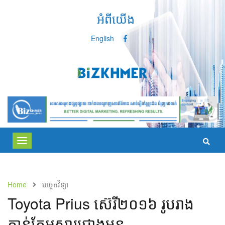
អំពីយើង
English
Toggle
navigation
Home
បច្ចេកវិទ្យា
Toyota Prius ​​ស៊េរី​​២០១៦​ រូបរាង
កាន់តែអស្ចារ្យជាងមុន​