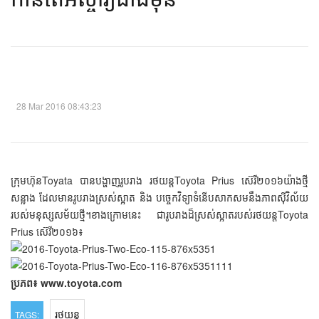
28 Mar 2016 08:43:23
​ក្រុមហ៊ុន​Toyata ​បាន​​​បង្ហាញ​រូប​រាង​ រថយន្តToyota Prius ​​ស៊េរី​​២០១៦​យ៉ាង​ថ្មី​
សន្លាង​ ​ដែល​មាន​រូប​រាង​ស្រស់​ស្អាត​​ ​និង បច្ចេកវិទ្យា​ទំនើប​​សាក​សម​​​នឹង​ភាព​ស៊ីវិល័យ​
របស់​មនុស្ស​សម័យ​ថ្មី​។ ​ខាង​ក្រោម​នេះ ជា​រូបរាង​ដ៏​ស្រស់​ស្អាត​របស់​រថយន្តToyota
Prius ​​ស៊េរី​​២០១៦៖ ​
ប្រភព៖ www.toyota.com
រថយន្ត
TAGS: