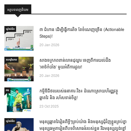
អត្ថបទពេញនិយម
៣ ជំហាន ដើម្បីធ្វើការតិច តែចំណេញច្រើន (Actionable
ឃ្លាំង​គំនិត
Steps)!
20 Jan 2026
សាងចក្រភពពាន់លានដុល្លារ ចេញពីការយល់ដឹង
សហគ្រិនភាព
'អាថ៌កំបាំង' មួយអំពីការដួល!
20 Jan 2026
កម្ចីឌីជីថលរបស់ធនាគារ វីង៖ ដំណោះស្រាយហិរញ្ញវត្ថុ
PR
ឆ្លាតវៃ និង រហ័សទាន់ចិត្ត!
23 Oct 2025
មនុស្សឆ្លាតវៃរៀនពីអ្វីៗគ្រប់យ៉ាង និងមនុស្សជុំវិញខ្លួនគ្រប់គ្នា
ឃ្លាំង​គំនិត
មនុស្សធម្មតារៀនពីបទពិសោធន៍របស់ខ្លួន រីឯមនុស្សល្ងង់ខ្លៅ