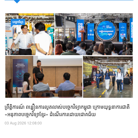
បច្ចេកវិទ្យា
ព្រឹត្តិការណ៍ ពន្លឿនការលូតលាស់បច្ចេកវិទ្យាកម្ពុជា ក្រោមយុទ្ធនាការជាតិ
«អនុភាពបច្ចេកវិទ្យាខ្មែរ» ដំណើរការដោយជោគជ័យ
03 Aug 2026 12:08:00