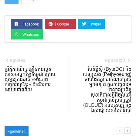
Facebook
Google +
Twitter
Whatsapp
អត្ថបទមុន
អត្ថបទបន្ទាប់
ព្រឹត្តិការណ៍ ពន្លឿនការលូត
បៃត៍ឌីស៊ី (ByteDC) និង
លាស់បច្ចេកវិទ្យាកម្ពុជា ក្រោម
ពេទ្យយើង (Pethyoeung)
យុទ្ធនាការជាតិ «អនុភាព
ចាប់ដៃគូគ្នា ជាកំណត់ត្រាថ្មី
បច្ចេកវិទ្យាខ្មែរ» ដំណើរការ
មួយទៀត ក្នុងការចូលរួម
ដោយជោគជ័យ
កសាងប្រព័ន្ធ
សុខាភិបាលឌីជីថល​នៅ
កម្ពុជា លើប្រព័ន្ធក្លៅ
(CLOUD) អធិបតេយ្យ និង
ឯករាជ្យ របស់បៃត៍ឌីស៊ី!
អត្ថបទទាក់ទង