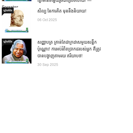
Socrates
សិល្បៈនៃការគិត មុននឹងនិយាយ!
ឃ្លាំង​គំនិត
21 Oct 2025
06 Oct 2025
សញ្ញាបត្រ គ្រាន់តែជាក្រដាសមួយសន្លឹក
ឃ្លាំង​គំនិត
ប៉ុណ្ណោះ! ការអប់រំពិតប្រាកដរបស់អ្នក គឺត្រូវ
បានបង្ហាញតាមរយៈឥរិយាបថ!
30 Sep 2025