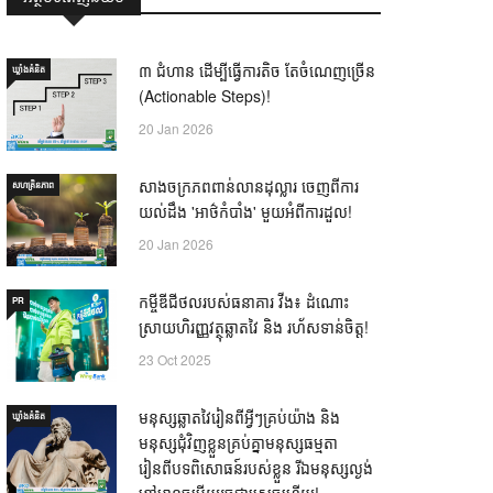
៣ ជំហាន ដើម្បីធ្វើការតិច តែចំណេញច្រើន
ឃ្លាំង​គំនិត
(Actionable Steps)!
20 Jan 2026
សាងចក្រភពពាន់លានដុល្លារ ចេញពីការ
សហគ្រិនភាព
យល់ដឹង 'អាថ៌កំបាំង' មួយអំពីការដួល!
20 Jan 2026
កម្ចីឌីជីថលរបស់ធនាគារ វីង៖ ដំណោះ
PR
ស្រាយហិរញ្ញវត្ថុឆ្លាតវៃ និង រហ័សទាន់ចិត្ត!
23 Oct 2025
មនុស្សឆ្លាតវៃរៀនពីអ្វីៗគ្រប់យ៉ាង និង
ឃ្លាំង​គំនិត
មនុស្សជុំវិញខ្លួនគ្រប់គ្នាមនុស្សធម្មតា
រៀនពីបទពិសោធន៍របស់ខ្លួន រីឯមនុស្សល្ងង់
ខ្លៅមានចម្លើយរួចជាស្រេចហើយ! —