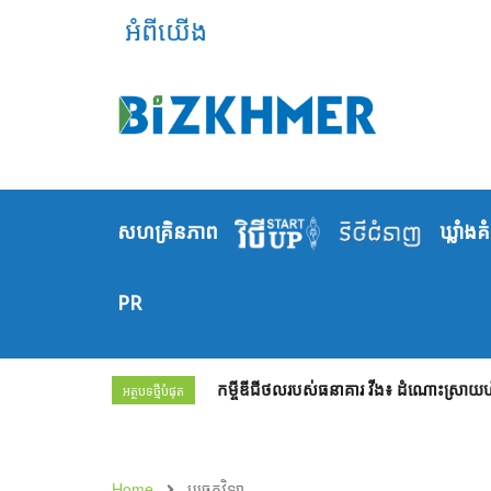
អំពីយើង
សហគ្រិនភាព
ឃ្លាំង​គ
PR
កម្ចីឌីជីថលរបស់ធនាគារ វីង៖ ដំណោះស្រាយហិរញ្
អត្ថបទថ្មីបំផុត
Home
បច្ចេកវិទ្យា