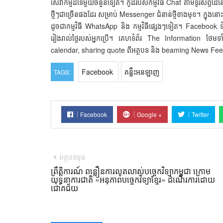
សេវាកម្ម​ដទៃ​មួយ​ចំនួន​ទៀត។ កូដ​របស់​កម្មវិធី Chat ​តាម​ទូរស័ព្ទ​ដៃ​ន
ថ្មីៗ​ជាច្រើន​ផង​ដែរ សម្រាប់ Messenger ជំនាន់​ថ្មី​ខាងមុខ។ ​ក្នុង​ន
​ដូច​ជា​កម្មវិធី WhatsApp និង ​កម្មវិធី​ផ្សេងៗ​ទៀត។ Facebook ទំនង
រៀងរាល់​ថ្ងៃ​របស់​អ្នក​ប្រើ។ គេហទំព័រ The Information ​ថែ
calendar, sharing quote ពី​អត្ថបទ និង beaming News Fe
Facebook
គន្លឹះអនឡាញ
TAGS:
Facebook
Google +
Twitter
អត្ថបទមុន
ព្រឹត្តិការណ៍ ពន្លឿនការលូតលាស់បច្ចេកវិទ្យាកម្ពុជា ក្រោម
យុទ្ធនាការជាតិ «អនុភាពបច្ចេកវិទ្យាខ្មែរ» ដំណើរការដោយ
ជោគជ័យ