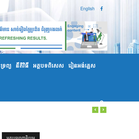
English
្រព្យ
នីតិវិធី
អត្ថបទពិសេស
រៀនអង់គ្លេស
អត្ថបទពេញនិយម