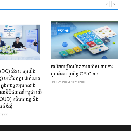
ន
បច្ចេកវិទ្យា
២៥
ពិ
អា
17
ការរីកចម្រើនយ៉ាងឆាប់រហ័ស​ តាមការ
yteDC) និង ពេទ្យយើង
ទូទាត់តាមប្រព័ន្ធ QR Code
 ចាប់ដៃគូគ្នា ជាកំណត់
09 Oct 2024 12:10:00
ត ក្នុងការចូលរួមកសាង
ិបាលឌីជីថល​នៅកម្ពុជា លើ
(CLOUD) អធិបតេយ្យ និង
ត៍ឌីស៊ី!
:07:00