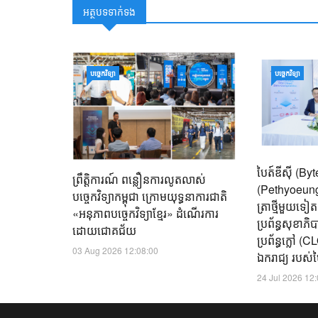
អត្ថបទទាក់ទង
បច្ចេកវិទ្យា
បច្ចេកវិទ្យា
បៃត៍ឌីស៊ី (B
ព្រឹត្តិការណ៍ ពន្លឿនការលូតលាស់
(Pethyoeung)
បច្ចេកវិទ្យាកម្ពុជា ក្រោមយុទ្ធនាការជាតិ
ត្រាថ្មីមួយទៀ
«អនុភាពបច្ចេកវិទ្យាខ្មែរ» ដំណើរការ
ប្រព័ន្ធសុខាភ
ដោយជោគជ័យ
ប្រព័ន្ធក្លៅ 
03 Aug 2026 12:08:00
ឯករាជ្យ របស់បៃ
24 Jul 2026 12