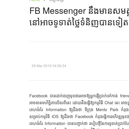
FB ​Messenger នឹង​មាន​សមត្ថភា
នៅ​អាច​​ទូទាត់​ថ្លៃ​ទំនិញ​បាន​ទៀត!
29 Mar 2016 04:56:34
Facebook ​បាន​ដាក់​ចេញ​មុខងារ​អាច​ឱ្យ​អ្នក​ផ្ញើ​ប្រាក់​ទៅ​កាន់ fr
អាច​មាន​មហិច្ឆិតា​លើសពី​នេះ​ ដោយ​នឹង​ធ្វើ​ឱ្យ​កម្មវិធី Chat នេះ អា
គេហទំព័រ Information ឱ្យ​ដឹង​ថា ទីក្រុង Menlo Park ​​កំពុង​រៀបចំ​ផ
សម្រាប់​កម្មវិធី iOS ​ឱ្យ​ដឹង​ថា Facebook កំពុង​ធ្វើការ​អភិវឌ្ឍ​មុខង
គេហទំព័រ Information បាន​បញ្ជាក់​ថា ​របៀប​ថ្មី​នៃ​ការ​ទូទាត់​ប្រា