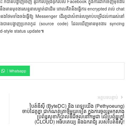
េះ ក៏​បាន​បង្ហាញ​ចេញ នូវ​ការ​បម្រុង​ទុក​របស់ Facebook ​ក្នុង​ការ​ដាក់​ចេញ​មុខងារ​
ោះ​នឹង​មាន​មុខងារ​សន្ទនា​សម្ងាត់​ជាដើម ពោល​គឺ​វា​នឹង​ធ្វើការ encrypted រាល់ chat
​ថែមទាំង​ចង់​ធ្វើឱ្យ Messenger ដើរ​តួ​ជា​សំខាន់​សម្រាប់​បម្រើ​ដល់​ការ​រស់នៅ​
មទាំង​បាន​បង្ហាញ​ប្រភព​កូដ (source code) ដែល​ឃើញ​មាន​មុខងារ syncing
ed-style status update៕
Whatsapp
អត្ថបទបន្ទាប់
បៃត៍ឌីស៊ី (ByteDC) និង ពេទ្យយើង (Pethyoeung)
ចាប់ដៃគូគ្នា ជាកំណត់ត្រាថ្មីមួយទៀត ក្នុងការចូលរួមកសាង
ប្រព័ន្ធសុខាភិបាលឌីជីថល​នៅកម្ពុជា លើប្រព័ន្ធក្លៅ
(CLOUD) អធិបតេយ្យ និងឯករាជ្យ របស់បៃត៍ឌីស៊ី!