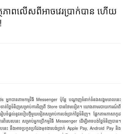
ព​លើស​ពី​អាច​វេរ​ប្រាក់​បាន ហើយ​​
​
iends អ្នក​បាន​តាម​កម្មវិធី Messenger ប៉ុន្តែ​ បណ្ដាញ​ទំនាក់ទំនង​សង្គម​ពេលនេះ
ច​ទូទាត់​ថ្លៃ​ទំនិញ​សម្រាប់​ការ​ទិញ​ពី Store បាន​ថែមទៀត។ យោង​តាម​របាយការណ៍​ពី​
្ដល់​នូវ​របៀប​ថ្មី​មួយ​ទៀត​សម្រាប់​ការ​បង់ប្រាក់​ថ្លៃ​ទំនិញ។ ផ្អែក​តាម​ភាសា​កូដ
ារ​ពិសេស​នេះ សម្រាប់​អ្នក​ប្រើ​កម្មវិធី Messenger ​ដើម្បី​អាច​បង់​ថ្លៃ​ទំនិញ​បាន។
ក់​បែប​នេះ នឹង​អាច​ប្រកួតប្រជែង​មុខងារ​បង់ប្រាក់​ Apple Pay, Android Pay និង​