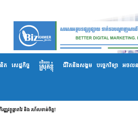
ំនិត
សេដ្ឋកិច្ច
ជីវិតនិងសង្គម
បច្ចេកវិទ្យា
អចលនទ
ញវត្ថុឆ្លាតវៃ និង រហ័សទាន់ចិត្ត!