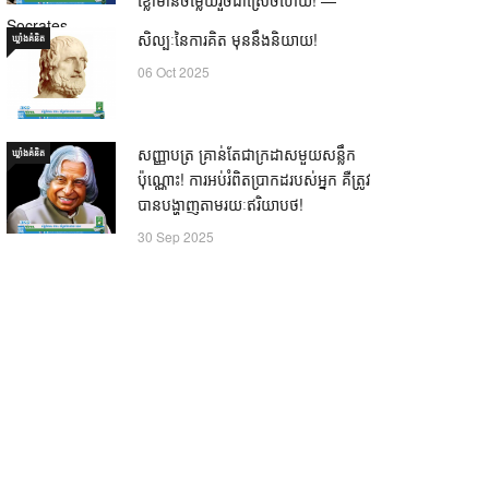
Socrates
សិល្បៈនៃការគិត មុននឹងនិយាយ!
ឃ្លាំង​គំនិត
21 Oct 2025
06 Oct 2025
សញ្ញាបត្រ គ្រាន់តែជាក្រដាសមួយសន្លឹក
ឃ្លាំង​គំនិត
ប៉ុណ្ណោះ! ការអប់រំពិតប្រាកដរបស់អ្នក គឺត្រូវ
បានបង្ហាញតាមរយៈឥរិយាបថ!
30 Sep 2025