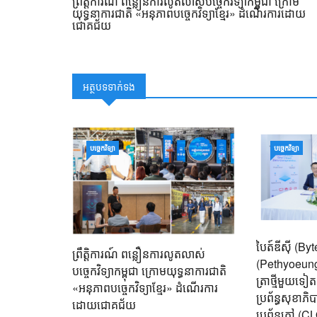
ព្រឹត្តិការណ៍ ពន្លឿនការលូតលាស់បច្ចេកវិទ្យាកម្ពុជា ក្រោម
យុទ្ធនាការជាតិ «អនុភាពបច្ចេកវិទ្យាខ្មែរ» ដំណើរការដោយ
ជោគជ័យ
អត្ថបទទាក់ទង
បច្ចេកវិទ្យា
បច្ចេកវិទ្យា
បៃត៍ឌីស៊ី (B
ព្រឹត្តិការណ៍ ពន្លឿនការលូតលាស់
(Pethyoeung)
បច្ចេកវិទ្យាកម្ពុជា ក្រោមយុទ្ធនាការជាតិ
ត្រាថ្មីមួយទៀ
«អនុភាពបច្ចេកវិទ្យាខ្មែរ» ដំណើរការ
ប្រព័ន្ធសុខាភ
ដោយជោគជ័យ
ប្រព័ន្ធក្លៅ 