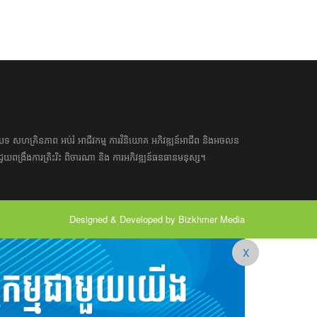
អត្ថបទ​ សហគ្រិន​ភាព អប់រំ ​​អាជីវកម្ម​ ​ការ​វិនិយោគ​ ​អភិវឌ្ឍន៍​អាជីព​ និង​អចលន
​​ជួយ​ពង្រឹង​ការ​ត្រិះរិះ ពិចារណា​ ​និង ​ការអភិវឌ្ឍន៍​ធនធាន​មនុស្ស។ ​​​​
Designed & Developed by Bizkhmer Media
X