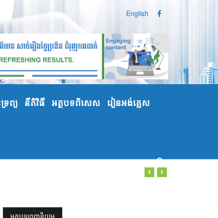
English
្រព្យ
នីតិវិធី
អត្ថបទពិសេស
រៀនអង់គ្លេស
អត្ថបទពេញនិយម