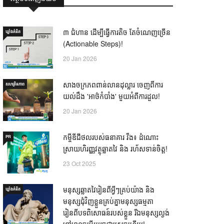
៣ ជំហាន ដើម្បីធ្វើការតិច តែចំណេញច្រើន
ឃ្លាំង​គំនិត
(Actionable Steps)!
20 Jan 2026
សាងចក្រភពពាន់លានដុល្លារ ចេញពីការ
សហគ្រិនភាព
យល់ដឹង 'អាថ៌កំបាំង' មួយអំពីការដួល!
20 Jan 2026
កម្ចីឌីជីថលរបស់ធនាគារ វីង៖ ដំណោះ
PR
ស្រាយហិរញ្ញវត្ថុឆ្លាតវៃ និង រហ័សទាន់ចិត្ត!
23 Oct 2025
មនុស្សឆ្លាតវៃរៀនពីអ្វីៗគ្រប់យ៉ាង និង
ឃ្លាំង​គំនិត
មនុស្សជុំវិញខ្លួនគ្រប់គ្នាមនុស្សធម្មតា
រៀនពីបទពិសោធន៍របស់ខ្លួន រីឯមនុស្សល្ងង់
ខ្លៅមានចម្លើយរួចជាស្រេចហើយ! —