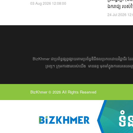
03 Aug 2026 12:08:00
ឯករាជ្យ របស់បៃ
24 Jul 2026 12
BizKhmer ​ជា​​ប្រព័ន្ធ​ផ្សព្វផ្សាយ​តាម​ប្រព័ន្ធ​ឌីជីថល​​​ប្រកប​ដោយ​វិជ្ជាជីវៈ​
ទ្រព្យ។ ​ក្រុម​​ការងារ​របស់​យើង​ ​​ មាន​ឆន្ទៈ​​មុតមាំ​​​ក្នុង​​ការ​សរសេ
BizKhmer © 2026 All Rights Reserved