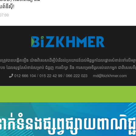
ត៍ឌីស៊ី!
:07:00
ដែល​​​ត្រូវ​បាន​បង្កើតឡើង យ៉ាង​ពិសេស​​ដើម្បី​បំរើ​ដល់​ប្រយោជន៍​​​ដល់​មិត្ត​អ្នក​ដែល​ផ្ដោត​សំខាន់​ទៅ​លើ​
រ​​អត្ថបទ​​ ដែល​សុទ្ធតែ​សំខាន់​សម្រាប់​ ជំនួញ​ ការសិក្សា​ ​និង ការ​សម្រេច​ចិត្ត​របស់​​លោក​អ្នក​ ជាពិសេស​​គឺ
012 666 104 / 015 22 42 99 / 066 222 023
md@bizkhmer.com