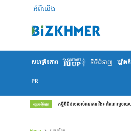
អំពីយើង
សហគ្រិនភាព
ឃ្លាំង​គ
PR
កម្ចីឌីជីថលរបស់ធនាគារ វីង៖ ដំណោះស្រាយហិរញ្
អត្ថបទថ្មីបំផុត
Home
បច្ចេកវិទ្យា