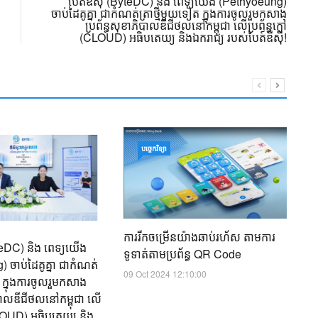
បៃត៍ឌីស៊ី (ByteDC) និង ពេទ្យយើង (Pethyoeung)
ចាប់ដៃគូគ្នា ជាកំណត់ត្រាថ្មីមួយទៀត ក្នុងការចូលរួមកសាង
ប្រព័ន្ធសុខាភិបាលឌីជីថល​នៅកម្ពុជា លើប្រព័ន្ធក្លៅ
(CLOUD) អធិបតេយ្យ និងឯករាជ្យ របស់បៃត៍ឌីស៊ី!
ន
បច្ចេកវិទ្យា
២៥
ពិ
អា
17
ការរីកចម្រើនយ៉ាងឆាប់រហ័ស​ តាមការ
yteDC) និង ពេទ្យយើង
ទូទាត់តាមប្រព័ន្ធ QR Code
 ចាប់ដៃគូគ្នា ជាកំណត់
09 Oct 2024 12:10:00
ត ក្នុងការចូលរួមកសាង
ិបាលឌីជីថល​នៅកម្ពុជា លើ
(CLOUD) អធិបតេយ្យ និង