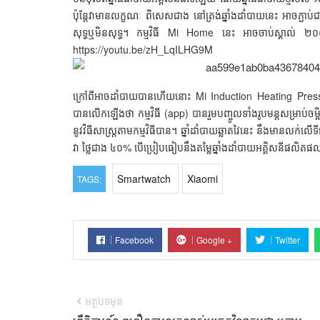
ប៉ុន្តែ​វា​មាន​លក្ខណៈ ពិសេស​ជាង នៅ​ត្រង់​ឆ្នាំង​ដាំបាយ​នេះ អាច​ភ្ជាប
សុទ្ធ​ឬ​មិន​សុទ្ធ។ កម្មវិធី Mi Home ​នេះ អាច​ចាប់​ស្គាល់ ២០០ម៉ា
https://youtu.be/zH_LqILHG9M
ក្រៅពី​អាច​ដាំបាយ​បាន​ហើយ​នោះ Mi Induction Heating Pressure
បាន​លើកឡើង​ថា កម្មវិធី​ (app) បាន​រួម​បញ្ចូល​ទាំង​រូបមន្ត​សម្រាប់​ចម្
នូវ​វិធីសាស្ត្រ​តាម​កម្មវិធី​បាន។ ឆ្នាំ​ដាំ​បាយ​ឆ្លាត​វៃ​នេះ នឹង​មាន​លក
វា ថ្លៃ​ជាង ៤០% បើ​ប្រៀបធៀប​នឹង​តម្លៃ​ឆ្នាំង​ដាំបាយ​អគ្គិសនី​ផលិត
Smartwatch
Xiaomi
TAGS:
Facebook
Google +
Twitter
អត្ថបទមុន