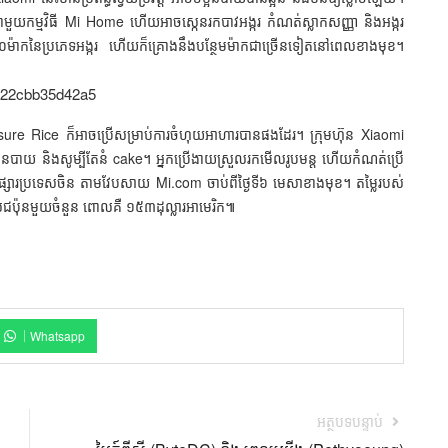
់​ជាមួយ​កម្មវិធី Mi Home ​ហើយ​អាច​ស្កេន​រក​បាវ​អង្ករ កំណត់​ស្លាក​សញ្ញា និង​អង្ករ​
ក​នៃ​ប្រភេទ​អង្ករ ​ហើយ​ក៏​គ្រោង​នឹង​បន្ថែម​ម៉ាក​ជា​ច្រើន​ទៀត​នៅ​ពេល​ខាងមុខ។
 Rice ក៏​អាច​ប្រើ​សម្រាប់​ការ​ចំហុយ​អាហារ​បាន​ផង​ដែរ។ ក្រុមហ៊ុន Xiaomi
អិន​បាយ និង​សូម្បី​តែ​នំ cake។ អ្នក​ប្រើ​ងាយស្រួល​រក​មើល​រូបមន្ត​ ហើយ​កំណត់​ប្រើ​
់​លើ​ទីផ្សារ​ប្រទេស​ចិន ​តាម​វែបសាយ Mi.com ​ចាប់ពី​ថ្ងៃ​ទី៦ មេសា​ខាង​មុខ។ តម្លៃ​របស់​
ផល​ជប៉ុន​មួយ​ចំនួន ពោល​គឺ ១៥៣ដុល្លារ​អាមេរិក៕
Whatsapp
អត្ថបទបន្ទាប់