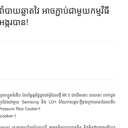
ាយ​ឆ្លាតវៃ​ ​អាច​ភ្ជាប់​​ជាមួយ​កម្មវិធី
ង្ករ​បាន!​
មាតហ្វូន​ទំនើប តែ​តម្លៃ​ធូរ​ថ្លៃ​ដូច​ជា​ម៉ូដែល​ថ្មី Mi 5 ជា​ដើម​នោះ ពេល​នេះ ហាក់​ដូច​
ដើម្បី​ប្រជែង​ជាមួយ Samsung និង LG។ ចំណែក​សម្ភារៈ​ថ្មី​ចុងក្រោយ​នេះ​ដែល​ទើប​
ting Pressure Rice Cooker។
iaomi នេះ​មាន​ប្រព័ន្ធ​ស្វ័យប្រវត្តិ អាច​ចម្អិន​បាយ​បាន​ឆ្អិន​ និង​មិន​ឱ្យ​ខ្លោច​ឡើយ។