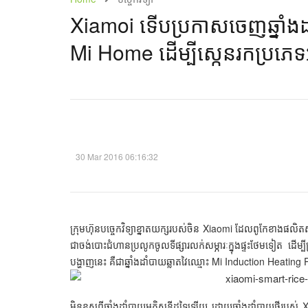
Xiamoi ​ទើប​ប្រកាស​ចេញ​ឆ្នាំង​ដាំប
Mi Home ដើម្បី​ស្កេនរក​​ប្រភេទ​អ
30 Mar 2016 06:16:32
​ក្រុមហ៊ុន​បច្ចេកវិទ្យា​ខ្នាត​យក្ស​របស់​ចិន Xiaomi ​ដែល​ពូកែ​ខាង​ផលិត​ស្
ជា​ចង់​បោះជំហាន​ប្រលូក​ចូល​ទីផ្សារ​លក់​សម្ភារៈ​ក្នុង​ផ្ទះ​ថែមទៀត 
បង្ហាញ​នេះ គឺ​ជា​ឆ្នាំង​ដាំបាយ​ឆ្លាតវៃ​ឈ្មោះ Mi Induction Hea
មិន​ខុស​ពី​ឆ្នាំង​ដាំបាយ​អគ្គិសនី​ដទៃ​ឡើយ ដោយ​ឆ្នាំង​ដាំបាយ​ថ្មី​របស់ X