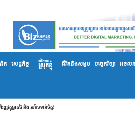
ំនិត
សេដ្ឋកិច្ច
ជីវិតនិងសង្គម
បច្ចេកវិទ្យា
អចលនទ
ញវត្ថុឆ្លាតវៃ និង រហ័សទាន់ចិត្ត!