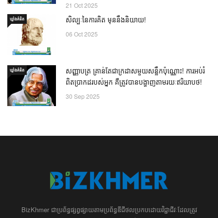
21 Oct 2025
សិល្បៈនៃការគិត មុននឹងនិយាយ!
ឃ្លាំង​គំនិត
06 Oct 2025
សញ្ញាបត្រ គ្រាន់តែជាក្រដាសមួយសន្លឹកប៉ុណ្ណោះ! ការអប់រំ
ឃ្លាំង​គំនិត
ពិតប្រាកដរបស់អ្នក គឺត្រូវបានបង្ហាញតាមរយៈឥរិយាបថ!
30 Sep 2025
BizKhmer ​ជា​​ប្រព័ន្ធ​ផ្សព្វផ្សាយ​តាម​ប្រព័ន្ធ​ឌីជីថល​​​ប្រកប​ដោយ​វិជ្ជាជីវៈ​ដែល​​​ត្រូវ​