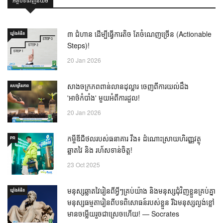
អត្ថបទពេញនិយម
៣ ជំហាន ដើម្បីធ្វើការតិច តែចំណេញច្រើន (Actionable
ឃ្លាំង​គំនិត
Steps)!
20 Jan 2026
សាងចក្រភពពាន់លានដុល្លារ ចេញពីការយល់ដឹង
សហគ្រិនភាព
'អាថ៌កំបាំង' មួយអំពីការដួល!
20 Jan 2026
កម្ចីឌីជីថលរបស់ធនាគារ វីង៖ ដំណោះស្រាយហិរញ្ញវត្ថុ
PR
ឆ្លាតវៃ និង រហ័សទាន់ចិត្ត!
23 Oct 2025
មនុស្សឆ្លាតវៃរៀនពីអ្វីៗគ្រប់យ៉ាង និងមនុស្សជុំវិញខ្លួនគ្រប់គ្នា
ឃ្លាំង​គំនិត
មនុស្សធម្មតារៀនពីបទពិសោធន៍របស់ខ្លួន រីឯមនុស្សល្ងង់ខ្លៅ
មានចម្លើយរួចជាស្រេចហើយ! — Socrates