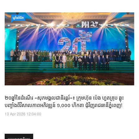
ឃ្លាំង​គំនិត
២០ឆ្នាំនៃដំណើរ «សុភមង្គលជានិរន្តរ៍»៖ ក្រុមហ៊ុន ប៉េង ហួតគ្រុប ឆ្លុះ
បញ្ចាំងពីវិសាលភាពអភិវឌ្ឍន៍ ១,០០០ ហិកតា ជុំវិញរាជធានីភ្នំពេញ!
13 Apr 2026 12:04:00