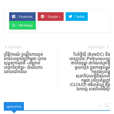
Facebook
Google +
Twitter
Whatsapp
អត្ថបទមុន
អត្ថបទបន្ទាប់
ព្រឹត្តិការណ៍ ពន្លឿនការលូត
បៃត៍ឌីស៊ី (ByteDC) និង
លាស់បច្ចេកវិទ្យាកម្ពុជា ក្រោម
ពេទ្យយើង (Pethyoeung)
យុទ្ធនាការជាតិ «អនុភាព
ចាប់ដៃគូគ្នា ជាកំណត់ត្រាថ្មី
បច្ចេកវិទ្យាខ្មែរ» ដំណើរការ
មួយទៀត ក្នុងការចូលរួម
ដោយជោគជ័យ
កសាងប្រព័ន្ធ
សុខាភិបាលឌីជីថល​នៅ
កម្ពុជា លើប្រព័ន្ធក្លៅ
(CLOUD) អធិបតេយ្យ និង
ឯករាជ្យ របស់បៃត៍ឌីស៊ី!
អត្ថបទទាក់ទង