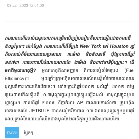
08 Jan 2023 12:01:00
ការហោះហើររបស់យន្តហោះភាគច្រើនបើប្រៀបធៀបគឺហោះយឿតជាងកាលពី
៥០ឆ្នាំមុន។ ជាក់ស្ដែង ការហោះហើរពីទីក្រុង New York ទៅ Houston រដ្ឋ
តិចសាស់គឺចំណាយពេលប្រមាណ ៣ម៉ោង និង៥០នាទី ប៉ុន្តែកាលពីឆ្នាំ
១៩៧៣ ការហោះហើរចំណាយពេលតែ ២ម៉ោង និង៣៧នាទីប៉ុណ្ណោះ។
តើ
មកពីមូលហេតុអ្វី?
មូលហេតុគឺសាមញ្ញទេ គឺការសន្សំសំចៃប្រេង (Fuel
Efficiency)។ មួយឆ្នាំៗក្រុមហ៊ុនអាកាសចរណ៍សន្សំសំចៃបានរាល់លាន
ដុល្លារពីការហោះហើរយឺតនេះ។ នៅចន្លោះពីឆ្នាំ២០០២ ដល់ឆ្នាំ ២០១២ តម្លៃ
ប្រេងបានកើនឡើងពី ០,៧ដុល្លារក្នុងមួយហ្គាឡុងឡើងដល់ ៣ដុល្លារក្នុងមួយ
ហ្គាឡុង។ កាលពីឆ្នាំ ២០០៨ ទីភ្នាក់ងារ AP បានរាយការណ៍ថា ក្រុមហ៊ុន
អាកាសចរណ៍ JETBLUE បានសន្សំថវិកាបាន ១៣,៦លានដុល្លារក្នុងមួយឆ្នាំ
ដោយគ្រាន់តែហោះហើរយឺតជាងមុនតែ២នាទីក្នុងមួយជើងហោះហើរ៕
ប្លែកៗ
TAGS: