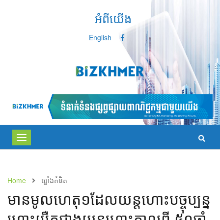
អំពីយើង
English
Toggle
navigation
Home
ឃ្លាំង​គំនិត
មាន​មូលហេតុ​​១​ដែល​យន្តហោះ​បច្ចុប្បន្ន​
ហោះ​​យឺត​ជាង​យន្តហោះ​​កាល​ពី ​៥០​ឆ្នាំ​