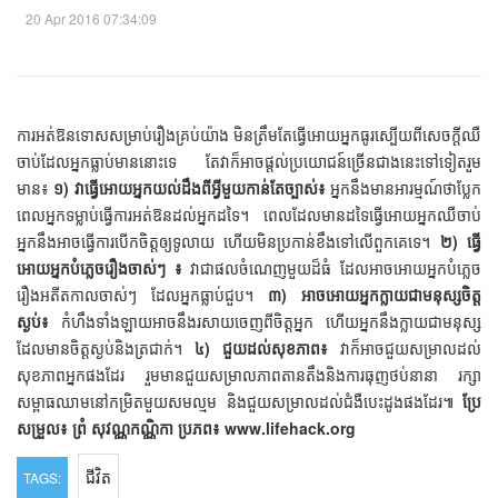
20 Apr 2016 07:34:09
ការអត់ឱនទោសសម្រាប់រឿងគ្រប់យ៉ាង មិនត្រឹមតែធ្វើអោយអ្នកធូរស្បើយពីសេចក្ដីឈឺ
ចាប់ដែលអ្នកធ្លាប់មាននោះទេ តែវាក៏អាចផ្ដល់ប្រយោជន៍ច្រើនជាងនេះទៅទៀតរួម
មាន៖
១) វាធ្វើអោយអ្នកយល់ដឹងពីអ្វីមួយកាន់តែច្បាស់៖
អ្នកនឹងមានអារម្មណ៍ថាប្លែក
ពេលអ្នកទម្លាប់ធ្វើការអត់ឱនដល់អ្នកដទៃ។ ពេលដែលមានដទៃធ្វើអោយអ្នកឈឺចាប់
អ្នកនឹងអាចធ្វើការបើកចិត្តឲ្យទូលាយ ហើយមិនប្រកាន់ខឹងទៅលើពួកគេទេ។
២) ធ្វើ
អោយអ្នកបំភ្លេចរឿងចាស់ៗ ៖
វាជាផលចំណេញមួយដ៏ធំ ដែលអាចអោយអ្នកបំភ្លេច
រឿងអតីតកាលចាស់ៗ ដែលអ្នកធ្លាប់ជួប។
៣) អាចអោយអ្នកក្លាយជាមនុស្សចិត្ត
ស្ងប់៖
កំហឹងទាំងឡាយអាចនឹងរសាយចេញពីចិត្តអ្នក ហើយអ្នកនឹងក្លាយជាមនុស្ស
ដែលមានចិត្តស្ងប់និងត្រជាក់។
៤) ជួយដល់សុខភាព៖
វាក៏អាចជួយសម្រាលដល់
សុខភាពអ្នកផងដែរ រួមមានជួយសម្រាលភាពតានតឹងនិងការធុញថប់នានា រក្សា
សម្ពាធឈាមនៅកម្រិតមួយសមល្មម និងជួយសម្រាលដល់ជំងឺបេះដូងផងដែរ៕
ប្រែ
សម្រួល៖ ព្រំ សុវណ្ណកណ្ណិកា
ប្រភព៖ www.lifehack.org
ជីវិត​
TAGS: