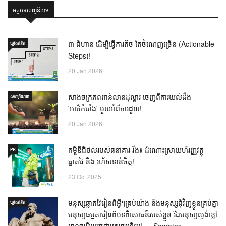
អត្ថបទពេញនិយម
៣ ជំហាន ដើម្បីធ្វើការតិច តែចំណេញច្រើន (Actionable
ឃ្លាំង​គំនិត
Steps)!
20 Jan 2026
សាងចក្រភពពាន់លានដុល្លារ ចេញពីការយល់ដឹង
សហគ្រិនភាព
'អាថ៌កំបាំង' មួយអំពីការដួល!
20 Jan 2026
កម្ចីឌីជីថលរបស់ធនាគារ វីង៖ ដំណោះស្រាយហិរញ្ញវត្ថុ
PR
ឆ្លាតវៃ និង រហ័សទាន់ចិត្ត!
23 Oct 2025
មនុស្សឆ្លាតវៃរៀនពីអ្វីៗគ្រប់យ៉ាង និងមនុស្សជុំវិញខ្លួនគ្រប់គ្នា
ឃ្លាំង​គំនិត
មនុស្សធម្មតារៀនពីបទពិសោធន៍របស់ខ្លួន រីឯមនុស្សល្ងង់ខ្លៅ
មានចម្លើយរួចជាស្រេចហើយ! — Socrates