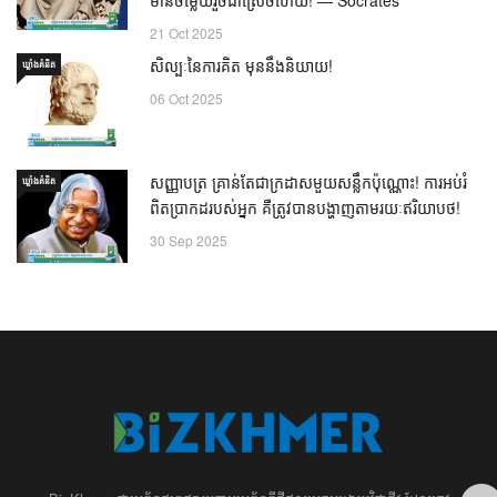
21 Oct 2025
សិល្បៈនៃការគិត មុននឹងនិយាយ!
ឃ្លាំង​គំនិត
06 Oct 2025
សញ្ញាបត្រ គ្រាន់តែជាក្រដាសមួយសន្លឹកប៉ុណ្ណោះ! ការអប់រំ
ឃ្លាំង​គំនិត
ពិតប្រាកដរបស់អ្នក គឺត្រូវបានបង្ហាញតាមរយៈឥរិយាបថ!
30 Sep 2025