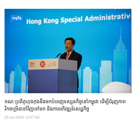
សេដ្ឋកិច្ច
គណៈប្រតិភូហុងកុងនឹងមកបំពេញទស្សនកិច្ចនៅកម្ពុជា ដើម្បីជំរុញភាព
រីកចម្រើនទៅវិញទៅមក និងការអភិវឌ្ឍន៍សេដ្ឋកិច្ច
25 Jul 2024 12:07:00