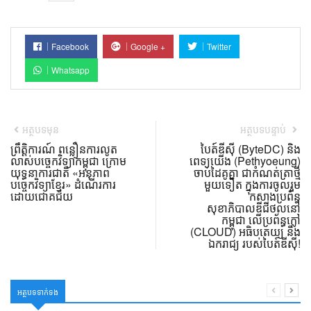
Facebook
Google +
Twitter
Whatsapp
អត្ថបទមុន
អត្ថបទបន្ទាប់
ព្រឹត្តិការណ៍ ពន្លឿនការលូត
បៃត៍ឌីស៊ី (ByteDC) និង
លាស់បច្ចេកវិទ្យាកម្ពុជា ក្រោម
ពេទ្យយើង (Pethyoeung)
យុទ្ធនាការជាតិ «អនុភាព
ចាប់ដៃគូគ្នា ជាកំណត់ត្រាថ្មី
បច្ចេកវិទ្យាខ្មែរ» ដំណើរការ
មួយទៀត ក្នុងការចូលរួម
ដោយជោគជ័យ
កសាងប្រព័ន្ធ
សុខាភិបាលឌីជីថល​នៅ
កម្ពុជា លើប្រព័ន្ធក្លៅ
(CLOUD) អធិបតេយ្យ និង
ឯករាជ្យ របស់បៃត៍ឌីស៊ី!
អត្ថបទទាក់ទង