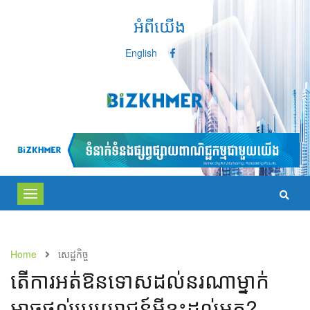
អំពីយើង
English
Toggle
navigation
Home
សេដ្ឋកិច្ច
តើ​ការ​អត់ឱន​​ទោស​​ដល់​នរណា​ម្នាក់​ ​​
អាច​ផ្ដល់​ប្រយោជន៍​អ្វី​ខ្លះ​ដល់​អ្នក​?​