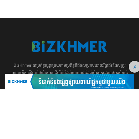
BizKhmer ​ជា​​ប្រព័ន្ធ​ផ្សព្វផ្សាយ​តាម​ប្រព័ន្ធ​ឌីជីថល​​​ប្រកប​ដោយ​វិជ្ជាជីវៈ​ដែល​​​ត្រូវ​
X
បាន​បង្កើតឡើង យ៉ាង​ពិសេស​​ដើម្បី​បំរើ​ដល់​ប្រយោជន៍​​​ដល់​មិត្ត​អ្នក​ដែល​ផ្ដោត​សំខាន់​
ទៅ​លើ​អត្ថបទ​ សហគ្រិន​ភាព អប់រំ ​​អាជីវកម្ម​ ​ការ​វិនិយោគ​ ​អភិវឌ្ឍន៍​អាជីព​ និង​
អចលនទ្រព្យ។ ​ក្រុម​​ការងារ​របស់​យើង​ ​​ មាន​ឆន្ទៈ​​មុតមាំ​​​ក្នុង​​ការ​សរសេរ​​អត្ថបទ​​ ដែល​
សុទ្ធតែ​សំខាន់​សម្រាប់​ ជំនួញ​ ការសិក្សា​ ​និង ការ​សម្រេច​ចិត្ត​របស់​​លោក​អ្នក​ ជា
ពិសេស​​គឺ​​ជួយ​ពង្រឹង​ការ​ត្រិះរិះ ពិចារណា​ ​និង ​ការអភិវឌ្ឍន៍​ធនធាន​មនុស្ស។ ​​​​
012 666 104 / 015 22 42 99 / 066 222 023
md@bizkhmer.com
BizKhmer © 2026 All Rights Reserved