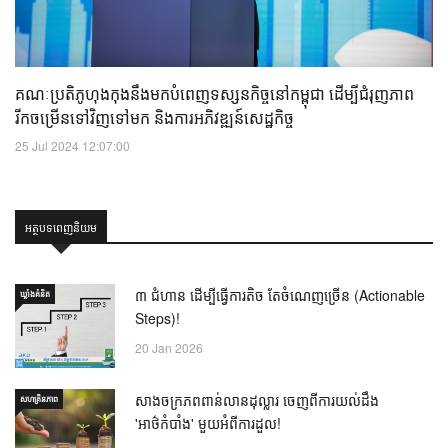
គណៈប្រតិភូហុងកុងនឹងមកបំពេញទស្សនកិច្ចនៅកម្ពុជា ដើម្បីជំរុញភាព
រីកចម្រើនទៅវិញទៅមក និងការអភិវឌ្ឍន៍សេដ្ឋកិច្ច
25 Jul 2024 12:07:00
អត្ថបទពេញនិយម
៣ ជំហាន ដើម្បីធ្វើការតិច តែចំណេញច្រើន (Actionable
ឃ្លាំង​គំនិត
Steps)!
20 Jan 2026
សាងចក្រភពពាន់លានដុល្លារ ចេញពីការយល់ដឹង
សហគ្រិនភាព
'អាថ៌កំបាំង' មួយអំពីការដួល!