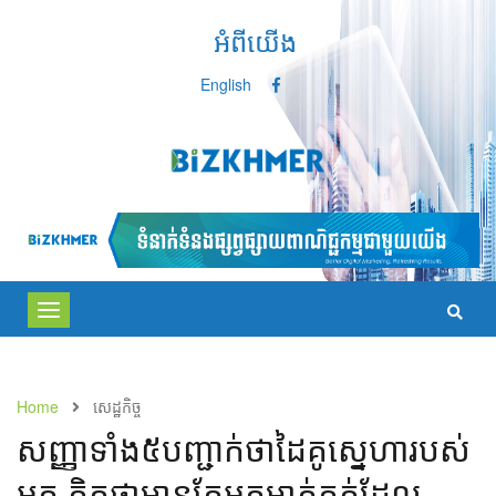
អំពីយើង
English
Toggle
navigation
Home
សេដ្ឋកិច្ច
សញ្ញា​ទាំង​៥​បញ្ជាក់​ថា​ដៃ​គូ​ស្នេហា​របស់​
អ្នក ​គិត​ថា​មាន​តែ​អ្នក​​ម្នាក់​គត់​ដែល​