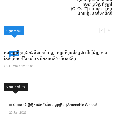
កម្ពុជា លើប្រព័ន្ធក្លៅ
(CLOUD) អធិបតេយ្យ និង
ឯករាជ្យ របស់បៃត៍ឌីស៊ី!
អត្ថបទទាក់ទង
គណៈប្រតិភូហុងកុងនឹងមកបំពេញទស្សនកិច្ចនៅកម្ពុជា ដើម្បីជំរុញភាព
សេដ្ឋកិច្ច
រីកចម្រើនទៅវិញទៅមក និងការអភិវឌ្ឍន៍សេដ្ឋកិច្ច
25 Jul 2024 12:07:00
អត្ថបទពេញនិយម
៣ ជំហាន ដើម្បីធ្វើការតិច តែចំណេញច្រើន (Actionable Steps)!
ឃ្លាំង​
គំនិត
20 Jan 2026