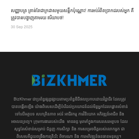
សញ្ញាបត្រ គ្រាន់តែជាក្រដាសមួយសន្លឹកប៉ុណ្ណោះ! ការអប់រំពិតប្រាកដរបស់អ្នក គឺ
ឃ្លាំង​
គំនិត
ត្រូវបានបង្ហាញតាមរយៈឥរិយាបថ!
30 Sep 2025
BizKhmer ​ជា​​ប្រព័ន្ធ​ផ្សព្វផ្សាយ​តាម​ប្រព័ន្ធ​ឌីជីថល​​​ប្រកប​ដោយ​វិជ្ជាជីវៈ​ដែល​​​ត្រូវ​
បាន​បង្កើតឡើង យ៉ាង​ពិសេស​​ដើម្បី​បំរើ​ដល់​ប្រយោជន៍​​​ដល់​មិត្ត​អ្នក​ដែល​ផ្ដោត​សំខាន់​
ទៅ​លើ​អត្ថបទ​ សហគ្រិន​ភាព អប់រំ ​​អាជីវកម្ម​ ​ការ​វិនិយោគ​ ​អភិវឌ្ឍន៍​អាជីព​ និង​
អចលនទ្រព្យ។ ​ក្រុម​​ការងារ​របស់​យើង​ ​​ មាន​ឆន្ទៈ​​មុតមាំ​​​ក្នុង​​ការ​សរសេរ​​អត្ថបទ​​ ដែល​
សុទ្ធតែ​សំខាន់​សម្រាប់​ ជំនួញ​ ការសិក្សា​ ​និង ការ​សម្រេច​ចិត្ត​របស់​​លោក​អ្នក​ ជា
ពិសេស​​គឺ​​ជួយ​ពង្រឹង​ការ​ត្រិះរិះ ពិចារណា​ ​និង ​ការអភិវឌ្ឍន៍​ធនធាន​មនុស្ស។ ​​​​