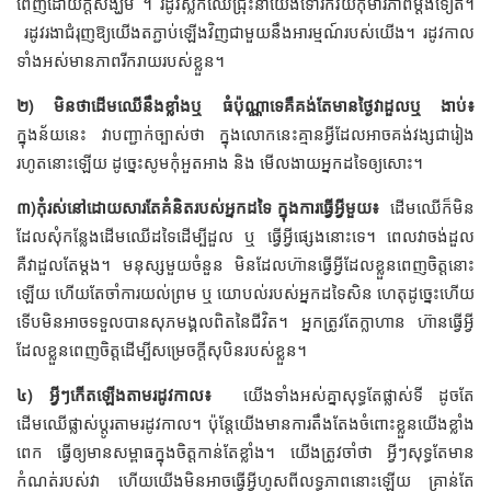
ពេញដោយក្តីសង្ឃឹម ។ រដូវស្លឹកឈើជ្រុះ​នាំយើងទៅរកវ័យកុមារភាពម្តងទៀត។
រដូវរងាជំរុញឱ្យយើងតភ្ជាប់ឡើងវិញជាមួយនឹងអារម្មណ៍របស់យើង។ រដូវកាល
ទាំងអស់មានភាពរីករាយរបស់ខ្លួន។
២) មិនថាដើមឈើនឹងខ្លាំងឬ ធំប៉ុណ្ណាទេគឺគង់តែមានថ្ងៃវាដួលឬ ងាប់៖
ក្នុងន័យនេះ វាបញ្ជាក់ច្បាស់ថា ក្នុងលោកនេះគ្មានអ្វីដែលអាចគង់វង្សជារៀង
រហូតនោះឡើយ ដូច្នេះសូមកុំអួតអាង និង មើលងាយអ្នកដទៃឲ្យសោះ។
៣)កុំរស់នៅដោយសារតែគំនិតរបស់អ្នកដទៃ ក្នុងការធ្វើអ្វីមួយ៖
ដើមឈើក៏មិន
ដែលសុំកន្លែងដើមឈើដទៃដើម្បីដួល ឬ ធ្វើអ្វីផ្សេងនោះទេ។ ពេលវាចង់ដួល
គឺវាដួលតែម្តង។ មនុស្សមួយចំនួន មិនដែលហ៊ានធ្វើអ្វីដែលខ្លួនពេញចិត្តនោះ
ឡើយ ហើយតែចាំការយល់ព្រម ឬ យោបល់របស់អ្នកដទៃសិន ហេតុដូច្នេះហើយ
ទើបមិនអាចទទួលបានសុភមង្គលពិតនៃជីវិត។ អ្នកត្រូវតែក្លាហាន ហ៊ានធ្វើអ្វី
ដែលខ្លួនពេញចិត្តដើម្បីសម្រេចក្តីសុបិនរបស់​ខ្លួន។
៤) អ្វីៗកើតឡើងតាមរដូវកាល៖
យើងទាំងអស់គ្នាសុទ្ធតែផ្លាស់ទី ដូចតែ
ដើមឈើផ្លាស់ប្តូរតាម​​រដូវកាល។ ប៉ុន្តែយើងមានការតឹងតែងចំពោះខ្លួនយើងខ្លាំង
ពេក ធ្វើឲ្យមានសម្ពាធក្នុងចិត្តកាន់តែខ្លាំង។ យើងត្រូវចាំថា អ្វីៗសុទ្ធតែមាន
កំណត់របស់វា ហើយយើងមិនអាចធ្វើអ្វីហូសពីលទ្ធភាពនោះឡើយ គ្រាន់តែ