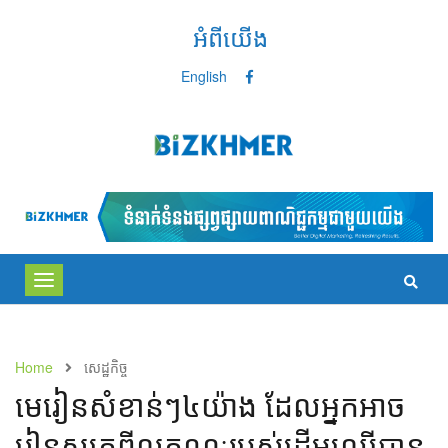
អំពីយើង
English
Toggle
navigation
Home
សេដ្ឋកិច្ច
​មេរៀន​សំខាន់ៗ​៤យ៉ាង ​ដែល​អ្នក​អាច​
រៀន​សូត្រ​ពី​​លក្ខណៈ​របស់​ដើមឈើ​បាន​