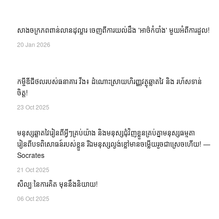
សាងចក្រភពពាន់លានដុល្លារ ចេញពីការយល់ដឹង 'អាថ៌កំបាំង' មួយអំពីការដួល!
សហគ្រិន
ភាព
20 Jan 2026
កម្ចីឌីជីថលរបស់ធនាគារ វីង៖ ដំណោះស្រាយហិរញ្ញវត្ថុឆ្លាតវៃ និង រហ័សទាន់
PR
ចិត្ត!
23 Oct 2025
មនុស្សឆ្លាតវៃរៀនពីអ្វីៗគ្រប់យ៉ាង និងមនុស្សជុំវិញខ្លួនគ្រប់គ្នាមនុស្សធម្មតា
ឃ្លាំង​
គំនិត
រៀនពីបទពិសោធន៍របស់ខ្លួន រីឯមនុស្សល្ងង់ខ្លៅមានចម្លើយរួចជាស្រេចហើយ! —
Socrates
21 Oct 2025
សិល្បៈនៃការគិត មុននឹងនិយាយ!
ឃ្លាំង​
គំនិត
06 Oct 2025